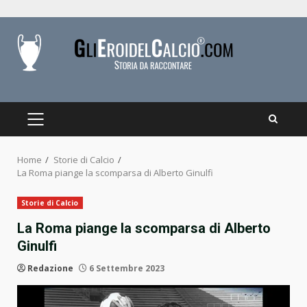
Skip
to
content
PRIMARY
MENU
Home
Storie di Calcio
La Roma piange la scomparsa di Alberto Ginulfi
Storie di Calcio
La Roma piange la scomparsa di Alberto
Ginulfi
Redazione
6 Settembre 2023