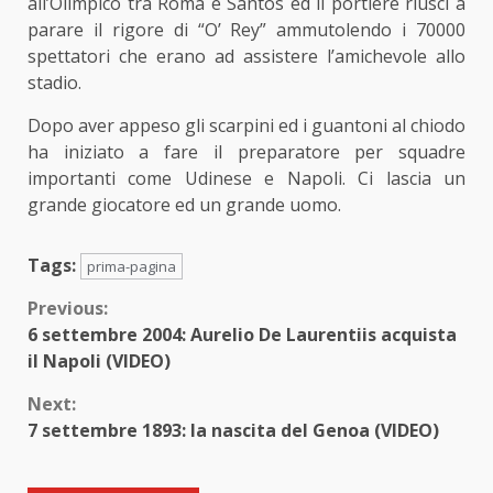
all’Olimpico tra Roma e Santos ed il portiere riuscì a
parare il rigore di “O’ Rey” ammutolendo i 70000
spettatori che erano ad assistere l’amichevole allo
stadio.
Dopo aver appeso gli scarpini ed i guantoni al chiodo
ha iniziato a fare il preparatore per squadre
importanti come Udinese e Napoli. Ci lascia un
grande giocatore ed un grande uomo.
Tags:
prima-pagina
Continue
Previous:
6 settembre 2004: Aurelio De Laurentiis acquista
Reading
il Napoli (VIDEO)
Next:
7 settembre 1893: la nascita del Genoa (VIDEO)