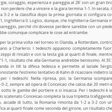
gie, coraggio, esperienza e pareggia al 28′ con un gran tir
non perdere che a vincere e la gara termina 1-1. In serata, i
a 3-2 e la classifica dopo la prima giornata si configura co
1, Inghilterra 0. Logico, dunque, che Inghilterra-Germania i
pareggio, perché chi dovesse perdere sarebbe con un pied
ebbe comunque complicare le cose ad entrambe.
per la prima volta nel torneo in Olanda, a Rotterdam, contr
cano a Charleroi. I tedeschi appaiono completamente fuor
zeppi di rincalzi e con la testa già ai quarti di finale, mentr
’1-1, risultato che alla Germania andrebbe benissimo. Al 35′
da in tilt la difesa tedesca e permette al laziale Sergi
onostante l’estremo tentativo di Kahn di ricacciare indietro l
 per i tedeschi. Nella ripresa, poi, la Germania scompar
o 0-2, sempre ad opera di Conceicao che calcia dai 20 metri 
otto le gambe del portiere e si insacca. Per i tedeschi è l
o lo scatenato Conceicao completa la sua tripletta trafiggend
o, accade di tutto, la Romania rimonta da 1-2 a 3-2 con u
ifica ai quarti finale come seconda del girone, un risultato ch