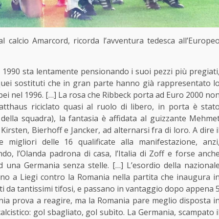
 al calcio Amarcord, ricorda l’avventura tedesca all’Europe
990 sta lentamente pensionando i suoi pezzi più pregiati
a quei sostituti che in gran parte hanno già rappresentato l
opei nel 1996. […] La rosa che Ribbeck porta ad Euro 2000 no
thaus riciclato quasi al ruolo di libero, in porta è stat
della squadra), la fantasia è affidata al guizzante Mehme
Kirsten, Bierhoff e Jancker, ad alternarsi fra di loro. A dire i
migliori delle 16 qualificate alla manifestazione, anzi
o, l’Olanda padrona di casa, l’Italia di Zoff e forse anch
 una Germania senza stelle. […] L’esordio della nazional
no a Liegi contro la Romania nella partita che inaugura i
ti da tantissimi tifosi, e passano in vantaggio dopo appena 
nia prova a reagire, ma la Romania pare meglio disposta i
alcistico: gol sbagliato, gol subìto. La Germania, scampato i