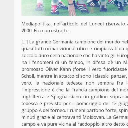
Mediapolitika, nell’articolo del Lunedì riservato
2000. Ecco un estratto.
[…] La grande Germania campione del mondo nel 1
quasi tutti ormai vicini al ritiro e rimpiazzati d
zoccolo duro della nazionale che ha vinto gli Eur
ha i fenomeni di un tempo, in difesa c’è un Mat
promosso Oliver Kahn (forse il vero fuoriclasse 
Scholl, mentre in attacco ci sono i classici panzer, 
vero, la nazionale tedesca non sembra fra le 
l’impressione è che la Francia campione del mond
Inghilterra e Spagna siano un gradino sopra ad
tedesca è previsto per il pomeriggio del 12 giug
gruppo A del torneo. I rumeni partono forte, spin
minuti grazie al centravanti Moldovan. La Germa
campo e va pure vicina al raddoppio; altro detto c