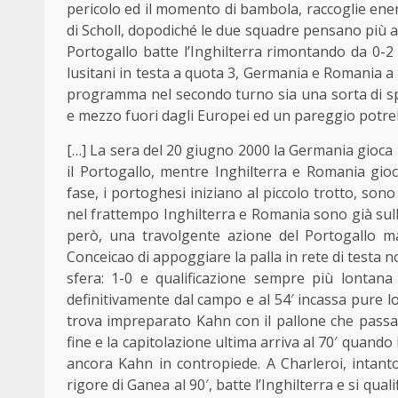
pericolo ed il momento di bambola, raccoglie ener
di Scholl, dopodiché le due squadre pensano più a 
Portogallo batte l’Inghilterra rimontando da 0-2 
lusitani in testa a quota 3, Germania e Romania a 
programma nel secondo turno sia una sorta di s
e mezzo fuori dagli Europei ed un pareggio potr
[…] La sera del 20 giugno 2000 la Germania gioca 
il Portogallo, mentre Inghilterra e Romania gio
fase, i portoghesi iniziano al piccolo trotto, sono 
nel frattempo Inghilterra e Romania sono già sull
però, una travolgente azione del Portogallo man
Conceicao di appoggiare la palla in rete di testa n
sfera: 1-0 e qualificazione sempre più lontana
definitivamente dal campo e al 54′ incassa pure l
trova impreparato Kahn con il pallone che passa s
fine e la capitolazione ultima arriva al 70′ quand
ancora Kahn in contropiede. A Charleroi, intant
rigore di Ganea al 90′, batte l’Inghilterra e si qual