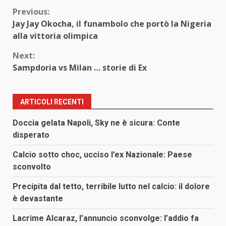
Continue
Previous:
Jay Jay Okocha, il funambolo che portò la Nigeria
Reading
alla vittoria olimpica
Next:
Sampdoria vs Milan … storie di Ex
ARTICOLI RECENTI
Doccia gelata Napoli, Sky ne è sicura: Conte
disperato
Calcio sotto choc, ucciso l’ex Nazionale: Paese
sconvolto
Precipita dal tetto, terribile lutto nel calcio: il dolore
è devastante
Lacrime Alcaraz, l’annuncio sconvolge: l’addio fa