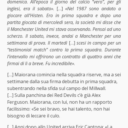
domenica. All’epoca il giorno del calcio “vero”, per gli
inglesi, era il sabato»
. […]
«Nel 1987 sono andato a
giocare all’Histen. Ero in prima squadra e dopo una
partita giocata di mercoledì sera, la società mi disse che
il Manchester United mi stava osservando. Pensai ad uno
scherzo. Il sabato, invece, andai a Manchester per una
settimana di prova. Il martedì
[…]
scesi in campo per un
“testimonial match” contro la prima squadra. Durante
l’intervallo mi offrirono un contratto di quattro anni che
firmai di lì a breve. Fu incredibile»
.
[…] Maiorana comincia nella squadra riserve, ma a sei
settimane dalla sua firma debutta in prima squadra,
subentrando nella sfida sul campo del Millwall.
[…] Sulla panchina dei Red Devils c’è già Alex
Ferguson. Maiorana, con lui, non ha un rapporto
facilissimo: «Se sei bravo, se hai talento, non hai
bisogno di leccare il culo.
[…] Anni dopo allo United arriva Eric Cantona: «La