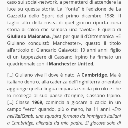
caso sui social-network, a permetterci di accendere la
luce su questa storia. La “fonte” è l’edizione de La
Gazzetta dello Sport del primo dicembre 1988. Il
taglio alto della rosea di quel giorno riporta «una
storia di calcio che sembra una favola». È quella di
Giuliano Maiorana
,
Jules
per quelli d’Oltremanica. «E
Giuliano conquistò Manchester», questo il titolo
all’articolo di Giancarlo Galavotti: 19 anni anni, figlio
di un tappezziere di Cassano Irpino ha firmato un
quadriennale con il
Manchester United
.
[…] Giuliano vive lì dove è nato. A
Cambridge
. Ma è
italiano dentro, alla cadenza dell’Inghilterra orientale
aggiunge quella lingua imparata sin da piccolo e che
lo ricollega al suo paese d’origine, Cassano Irpino.
[…] Classe
1969
, comincia a giocare a calcio in un
campo “vero” quando, più o meno, ha 11 anni.
«Ero
nell’
ItalCamb
, una squadra formata da immigrati italiani
a Cambridge, allenata da mio padre. Si giocava solo di