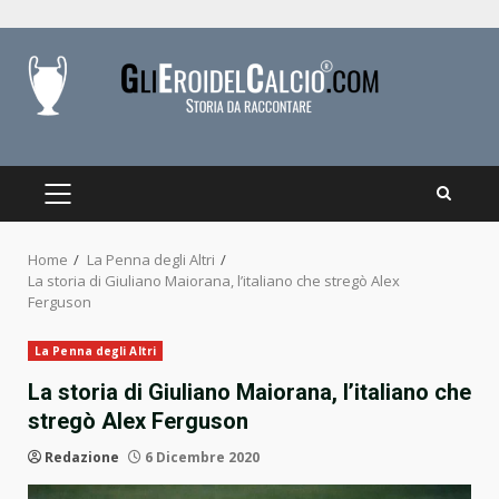
Skip
to
content
PRIMARY
MENU
Home
La Penna degli Altri
La storia di Giuliano Maiorana, l’italiano che stregò Alex
Ferguson
La Penna degli Altri
La storia di Giuliano Maiorana, l’italiano che
stregò Alex Ferguson
Redazione
6 Dicembre 2020