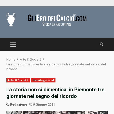
Skip
to
content
PRIMARY
MENU
Home
Arte & Società
La storia non si dimentica: in Piemonte tre giornate nel segno del
ricordo
Arte & Società
Uncategorized
La storia non si dimentica: in Piemonte tre
giornate nel segno del ricordo
Redazione
9 Giugno 2021