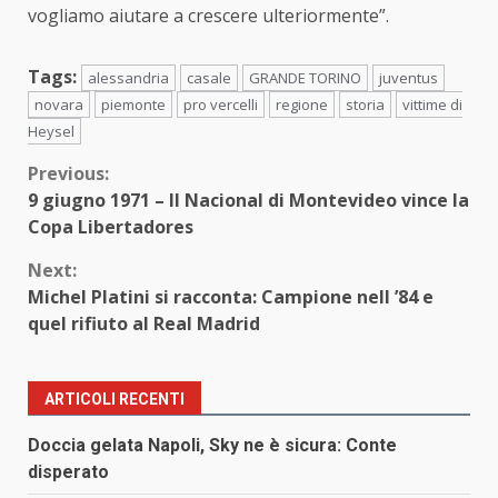
vogliamo aiutare a crescere ulteriormente”.
Tags:
alessandria
casale
GRANDE TORINO
juventus
novara
piemonte
pro vercelli
regione
storia
vittime di
Heysel
Continue
Previous:
9 giugno 1971 – Il Nacional di Montevideo vince la
Reading
Copa Libertadores
Next:
Michel Platini si racconta: Campione nell ’84 e
quel rifiuto al Real Madrid
ARTICOLI RECENTI
Doccia gelata Napoli, Sky ne è sicura: Conte
disperato