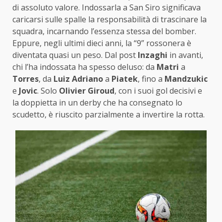
di assoluto valore. Indossarla a San Siro significava
caricarsi sulle spalle la responsabilità di trascinare la
squadra, incarnando l’essenza stessa del bomber.
Eppure, negli ultimi dieci anni, la “9” rossonera è
diventata quasi un peso. Dal post
Inzaghi
in avanti,
chi l’ha indossata ha spesso deluso: da
Matri
a
Torres
, da
Luiz Adriano
a
Piatek
, fino a
Mandzukic
e
Jovic
. Solo
Olivier Giroud
, con i suoi gol decisivi e
la doppietta in un derby che ha consegnato lo
scudetto, è riuscito parzialmente a invertire la rotta.