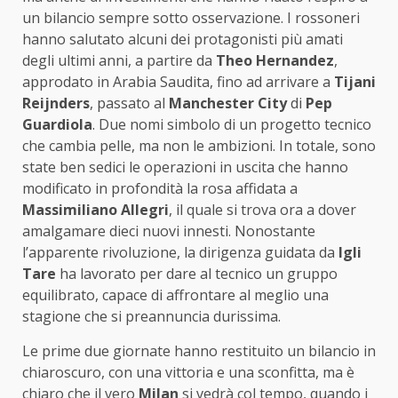
un bilancio sempre sotto osservazione. I rossoneri
hanno salutato alcuni dei protagonisti più amati
degli ultimi anni, a partire da
Theo Hernandez
,
approdato in Arabia Saudita, fino ad arrivare a
Tijani
Reijnders
, passato al
Manchester City
di
Pep
Guardiola
. Due nomi simbolo di un progetto tecnico
che cambia pelle, ma non le ambizioni. In totale, sono
state ben sedici le operazioni in uscita che hanno
modificato in profondità la rosa affidata a
Massimiliano Allegri
, il quale si trova ora a dover
amalgamare dieci nuovi innesti. Nonostante
l’apparente rivoluzione, la dirigenza guidata da
Igli
Tare
ha lavorato per dare al tecnico un gruppo
equilibrato, capace di affrontare al meglio una
stagione che si preannuncia durissima.
Le prime due giornate hanno restituito un bilancio in
chiaroscuro, con una vittoria e una sconfitta, ma è
chiaro che il vero
Milan
si vedrà col tempo, quando i