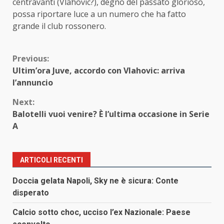
centravanti (Vlahovic?), degno del passato glorioso,
possa riportare luce a un numero che ha fatto
grande il club rossonero.
Continue
Previous:
Ultim’ora Juve, accordo con Vlahovic: arriva
Reading
l’annuncio
Next:
Balotelli vuoi venire? È l’ultima occasione in Serie
A
ARTICOLI RECENTI
Doccia gelata Napoli, Sky ne è sicura: Conte
disperato
Calcio sotto choc, ucciso l’ex Nazionale: Paese