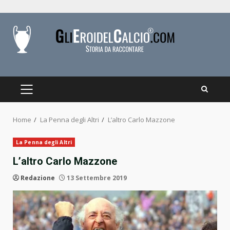
Skip
to
content
PRIMARY
MENU
Home
La Penna degli Altri
L’altro Carlo Mazzone
La Penna degli Altri
L’altro Carlo Mazzone
Redazione
13 Settembre 2019