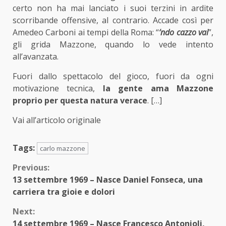
certo non ha mai lanciato i suoi terzini in ardite
scorribande offensive, al contrario. Accade così per
Amedeo Carboni ai tempi della Roma: “
‘ndo cazzo vai
”,
gli grida Mazzone, quando lo vede intento
all’avanzata.
Fuori dallo spettacolo del gioco, fuori da ogni
motivazione tecnica,
la gente ama Mazzone
proprio per questa natura verace
. […]
Vai all’articolo originale
Tags:
carlo mazzone
Continue
Previous:
13 settembre 1969 – Nasce Daniel Fonseca, una
Reading
carriera tra gioie e dolori
Next:
14 settembre 1969 – Nasce Francesco Antonioli,