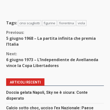
Tags:
cinsi scagliotti
figurine
fiorentina
viola
Continue
Previous:
5 giugno 1968 – La partita infinita che premia
Reading
l’Italia
Next:
6 giugno 1973 – L’Independiente de Avellaneda
vince la Copa Libertadores
ARTICOLI RECENTI
Doccia gelata Napoli, Sky ne è sicura: Conte
disperato
Calcio sotto choc, ucciso l’ex Nazionale: Paese