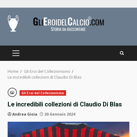
Skip
to
content
PRIMARY
MENU
Home
Gli Eroi del Collezionismo
Le incredibili collezioni di Claudio Di Blas
Gli Eroi del Collezionismo
Le incredibili collezioni di Claudio Di Blas
Andrea Gioia
20 Gennaio 2024