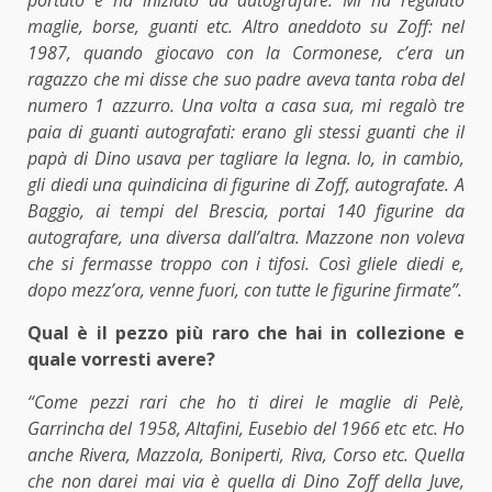
portato e ha iniziato ad autografare. Mi ha regalato
maglie, borse, guanti etc. Altro aneddoto su Zoff: nel
1987, quando giocavo con la Cormonese, c’era un
ragazzo che mi disse che suo padre aveva tanta roba del
numero 1 azzurro. Una volta a casa sua, mi regalò tre
paia di guanti autografati: erano gli stessi guanti che il
papà di Dino usava per tagliare la legna. Io, in cambio,
gli diedi una quindicina di figurine di Zoff, autografate. A
Baggio, ai tempi del Brescia, portai 140 figurine da
autografare, una diversa dall’altra. Mazzone non voleva
che si fermasse troppo con i tifosi. Così gliele diedi e,
dopo mezz’ora, venne fuori, con tutte le figurine firmate”.
Qual è il pezzo più raro che hai in collezione e
quale vorresti avere?
“Come pezzi rari che ho ti direi le maglie di Pelè,
Garrincha del 1958, Altafini, Eusebio del 1966 etc etc. Ho
anche Rivera, Mazzola, Boniperti, Riva, Corso etc. Quella
che non darei mai via è quella di Dino Zoff della Juve,