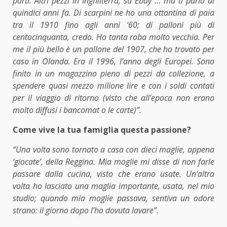
parti. Altri pezzi in Inghilterra, su Ebay … ma ti parlo di
quindici anni fa. Di scarpini ne ho una ottantina di paia
tra il 1910 fino agli anni ’60; di palloni più di
centocinquanta, credo. Ho tanta roba molto vecchia. Per
me il più bello è un pallone del 1907, che ho trovato per
caso in Olanda. Era il 1996, l’anno degli Europei. Sono
finito in un magazzino pieno di pezzi da collezione, a
spendere quasi mezzo milione lire e con i soldi contati
per il viaggio di ritorno (visto che all’epoca non erano
molto diffusi i bancomat o le carte)”.
Come vive la tua famiglia questa passione?
“Una volta sono tornato a casa con dieci maglie, appena
‘giocate’, della Reggina. Mia moglie mi disse di non farle
passare dalla cucina, visto che erano usate. Un’altra
volta ho lasciato una maglia importante, usata, nel mio
studio; quando mia moglie passava, sentiva un odore
strano: il giorno dopo l’ho dovuta lavare”.