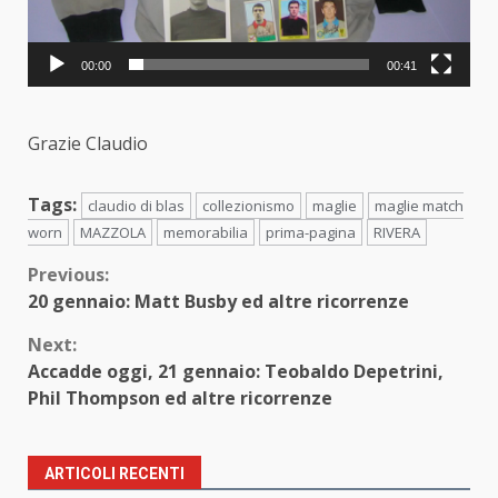
00:00
00:41
Grazie Claudio
Tags:
claudio di blas
collezionismo
maglie
maglie match
worn
MAZZOLA
memorabilia
prima-pagina
RIVERA
Continue
Previous:
20 gennaio: Matt Busby ed altre ricorrenze
Reading
Next:
Accadde oggi, 21 gennaio: Teobaldo Depetrini,
Phil Thompson ed altre ricorrenze
ARTICOLI RECENTI