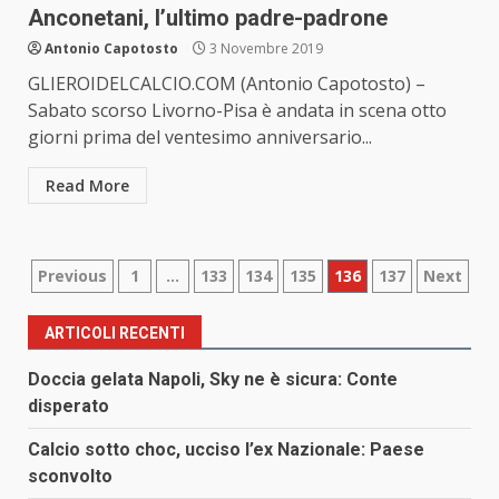
Anconetani, l’ultimo padre-padrone
Antonio Capotosto
3 Novembre 2019
GLIEROIDELCALCIO.COM (Antonio Capotosto) –
Sabato scorso Livorno-Pisa è andata in scena otto
giorni prima del ventesimo anniversario...
Read More
Paginazione
Previous
1
…
133
134
135
136
137
Next
degli
ARTICOLI RECENTI
articoli
Doccia gelata Napoli, Sky ne è sicura: Conte
disperato
Calcio sotto choc, ucciso l’ex Nazionale: Paese
sconvolto