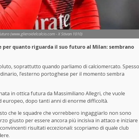
 futuro (www.glieroidelcalcio.com - X Stivan 1010)
e per quanto riguarda il suo futuro al Milan: sembrano
ssoluto, soprattutto quando parliamo di calciomercato. Spess
raordinario, l’esterno portoghese per il momento sembra
ata in ottica futura da Massimiliano Allegri, che vuole
 ed europeo, dopo tanti anni di enorme difficoltà.
visto che le squadre che vorrebbero ingaggiarlo non sono
rzo giusto per essere ancora più incisiva in attaco e iniziare
convincenti risultati eccezionali: scopriamo di quale club
ere.