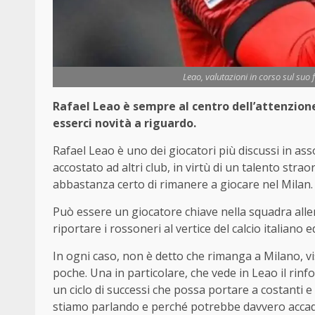
Leao, valutazioni in corso sul suo
Rafael Leao è sempre al centro dell’attenzion
esserci novità a riguardo.
Rafael Leao è uno dei giocatori più discussi in a
accostato ad altri club, in virtù di un talento st
abbastanza certo di rimanere a giocare nel Milan.
Può essere un giocatore chiave nella squadra allen
riportare i rossoneri al vertice del calcio italiano
In ogni caso, non è detto che rimanga a Milano, 
poche. Una in particolare, che vede in Leao il rinfo
un ciclo di successi che possa portare a costanti e 
stiamo parlando e perché potrebbe davvero accad