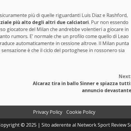
sicuramente più di quelle riguardanti Luis Diaz e Rashford,
iale più alto degli altri due calciatori
. Pur non essendo
tesso giocatore del Milan che andrebbe volentieri a giocare in
tanto rumors. E’ normale che un profilo come quello di Leao
i traduce automaticamente in cessione altrove. Il Milan punta
la sensazione è che il ciclo del portoghese in rossonero sia
Next
Alcaraz tira in ballo Sinner e spiazza tutti
annuncio devastant
Privacy Policy
Cookie Policy
opyright © 2025 | Sito aderente al Network Sport Review S