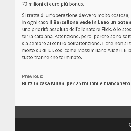
70 milioni di euro più bonus.
Si tratta di un’operazione davvero molto costosa, 
in ogni caso
il Barcellona vede in Leao un potenz
una priorità assoluta dell’allenatore Flick, è lo s
terra catalana. Attenzione, però, perché sono sol
sia sempre al centro dell’attenzione, il che non s
molto su di lui, così come Massimiliano Allegri. E 
tutto tranne che terminato.
Continue
Previous:
Blitz in casa Milan: per 25 milioni è bianconero
Reading
C