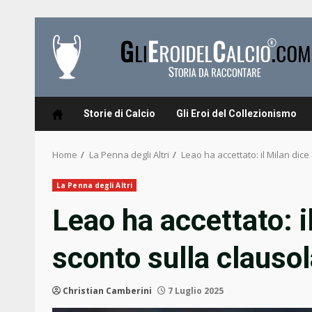
Skip
to
content
Storie di Calcio
Gli Eroi del Collezionismo
Home
La Penna degli Altri
Leao ha accettato: il Milan dice 
La Penna degli Altri
Leao ha accettato: il
sconto sulla clauso
Christian Camberini
7 Luglio 2025