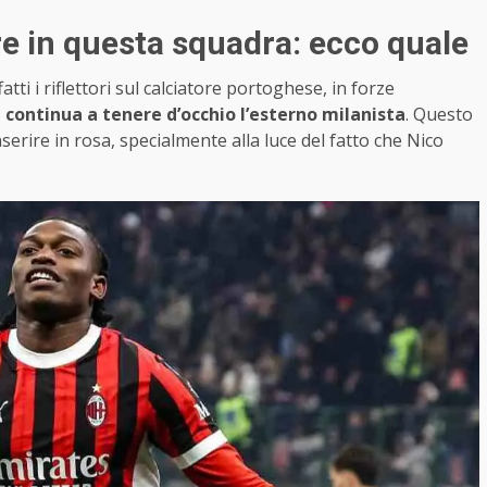
e in questa squadra: ecco quale
tti i riflettori sul calciatore portoghese, in forze
a continua a tenere d’occhio l’esterno milanista
. Questo
serire in rosa, specialmente alla luce del fatto che Nico