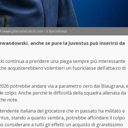
A (www.glieroidelcalcio.com - X Barcellona)
 Lewandowski, anche se pure la Juventus può inserirsi da
ski continua a prendere una piega sempre più interessante
 che acquisterebbero volentieri un fuoriclasse dell’attacco di
el 2026 potrebbe andare via a parametro zero dai Blaugrana, 
e colpo. Anche perché le difficoltà della squadra allenata da
che note.
tendente italiana del giocatore che in passato ha militato e
ntus, stando a quanto sembra, potrebbe affondare il colpo
o considerare a tutti gli effetti un acquisto di grandissimo