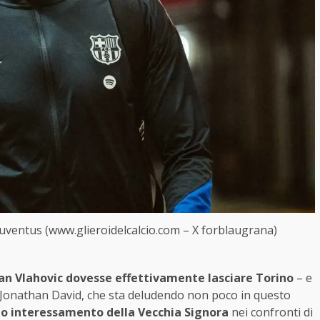
Juventus (www.glieroidelcalcio.com – X forblaugrana)
an Vlahovic dovesse effettivamente lasciare Torino
– e
i Jonathan David, che sta deludendo non poco in questo
o interessamento della Vecchia Signora
nei confronti di