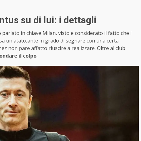
s su di lui: i dettagli
rlato in chiave Milan, visto e considerato il fatto che i
sa un atatccante in grado di segnare con una certa
 non pare affatto riuscire a realizzare. Oltre al club
ondare il colpo
.