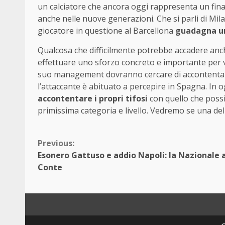
un calciatore che ancora oggi rappresenta un final
anche nelle nuove generazioni. Che si parli di Mila
giocatore in questione al Barcellona
guadagna un
Qualcosa che difficilmente potrebbe accadere anch
effettuare uno sforzo concreto e importante per ven
suo management dovranno cercare di accontentarsi
l’attaccante è abituato a percepire in Spagna. In 
accontentare i propri tifosi
con quello che poss
primissima categoria e livello. Vedremo se una del
Continue
Previous:
Esonero Gattuso e addio Napoli: la Nazionale 
Reading
Conte