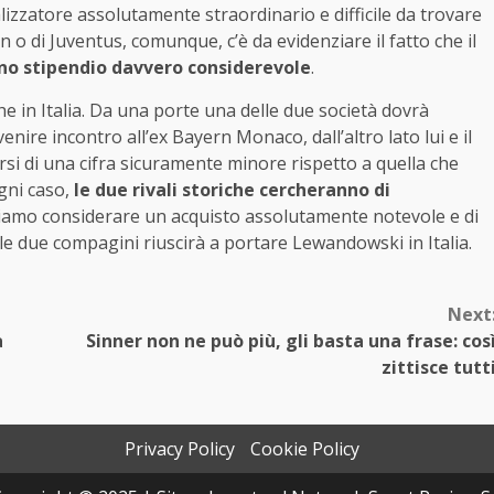
izzatore assolutamente straordinario e difficile da trovare
n o di Juventus, comunque, c’è da evidenziare il fatto che il
o stipendio davvero considerevole
.
e in Italia. Da una porte una delle due società dovrà
ire incontro all’ex Bayern Monaco, dall’altro lato lui e il
 di una cifra sicuramente minore rispetto a quella che
ogni caso,
le due rivali storiche cercheranno di
iamo considerare un acquisto assolutamente notevole e di
le due compagini riuscirà a portare Lewandowski in Italia.
Next
a
Sinner non ne può più, gli basta una frase: cos
zittisce tutt
Privacy Policy
Cookie Policy