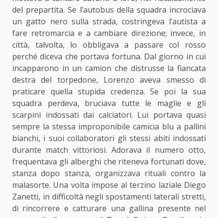
del prepartita. Se l’autobus della squadra incrociava
un gatto nero sulla strada, costringeva l’autista a
fare retromarcia e a cambiare direzione; invece, in
città, talvolta, lo obbligava a passare col rosso
perché diceva che portava fortuna. Dal giorno in cui
incapparono in un camion che distrusse la fiancata
destra del torpedone, Lorenzo aveva smesso di
praticare quella stupida credenza. Se poi la sua
squadra perdeva, bruciava tutte le maglie e gli
scarpini indossati dai calciatori. Lui portava quasi
sempre la stessa improponibile camicia blu a pallini
bianchi, i suoi collaboratori gli stessi abiti indossati
durante match vittoriosi. Adorava il numero otto,
frequentava gli alberghi che riteneva fortunati dove,
stanza dopo stanza, organizzava rituali contro la
malasorte. Una volta impose al terzino laziale Diego
Zanetti, in difficoltà negli spostamenti laterali stretti,
di rincorrere e catturare una gallina presente nel