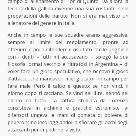
campo di allenamento di Tor di Quinto. Da allora la
tecnica della gallina divenne una sua costante nelle
preparazioni delle partite. Non si era mai visto un
allenatore del genere in Italia.
Anche in campo le sue squadre erano aggressive,
sempre al limite del regolamento, pronte ad
ottenere e poi a difendere il risultato con le unghie e
con i denti. «Tutti mi accusavano – spiegò la sua
filosofia, ormai vecchio e ritiratosi in Argentina – di
voler fare un gioco speculativo, che negavo il gioco
d’attacco, che mandavo i miei giocatori in campo per
fare male. Però il calcio è questo: se non vinci, il
giorno dopo ti cacciano. Se vinci sei il re, sennò sei
odiato da tutti». La tattica studiata da Lorenzo
consisteva in alchimie e pratiche estremiste: ai
difensori ungeva le mani di pomata di polvere di
peperoncino incoraggiandoli a sfiorare gli occhi degli
attaccanti per impedirne la vista.