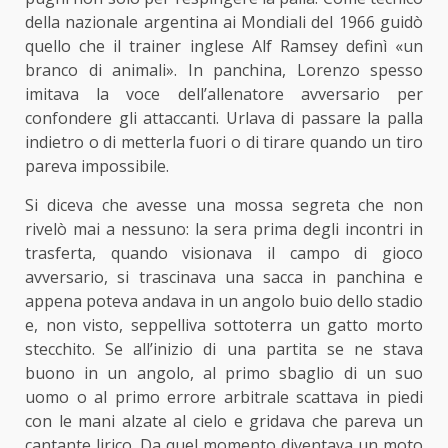
della nazionale argentina ai Mondiali del 1966 guidò
quello che il trainer inglese Alf Ramsey definì «un
branco di animali». In panchina, Lorenzo spesso
imitava la voce dell’allenatore avversario per
confondere gli attaccanti. Urlava di passare la palla
indietro o di metterla fuori o di tirare quando un tiro
pareva impossibile.
Si diceva che avesse una mossa segreta che non
rivelò mai a nessuno: la sera prima degli incontri in
trasferta, quando visionava il campo di gioco
avversario, si trascinava una sacca in panchina e
appena poteva andava in un angolo buio dello stadio
e, non visto, seppelliva sottoterra un gatto morto
stecchito. Se all’inizio di una partita se ne stava
buono in un angolo, al primo sbaglio di un suo
uomo o al primo errore arbitrale scattava in piedi
con le mani alzate al cielo e gridava che pareva un
cantante lirico. Da quel momento diventava un moto