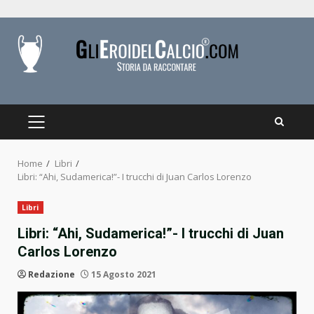
Skip
to
content
PRIMARY
MENU
Home
Libri
Libri: “Ahi, Sudamerica!”- I trucchi di Juan Carlos Lorenzo
Libri
Libri: “Ahi, Sudamerica!”- I trucchi di Juan
Carlos Lorenzo
Redazione
15 Agosto 2021