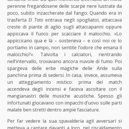
perenne fregandosene delle scarpe nere lustrate da
poco, subito inzaccherate dal fango. Quando era in
trasferta
El Toto
entrava negli spogliatoi, attaccava
creste di piante di aglio sugli attaccapanni oppure
appiccava il fuoco per scacciare il malocchio. «Lo
appiccicano qua e là – sosteneva – e così noi ce lo
portiamo in campo, non sentite l’odore che emana il
malocchio?». Talvolta i calciatori, rientrando
nell’intervallo, trovavano ancora nuvole di fumo. Poi
spargeva delle erbe magiche delle Ande sulla
panchina prima di sedersi. In casa, invece, assumeva
un atteggiamento mistico: prima del match
accendeva degli incensi e faceva ascoltare con il
mangianastri delle musiche acustiche. Spesso gli
infortunati giocavano con impacchi d’uovo sulle parti
malate ben stretti dentro ampie fasciature.
Per far vedere la sua spavalderia agli avversari si
metteva a cantare davanti a loro, nel riscaldamento