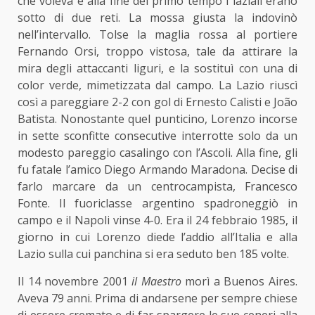
che voleva e alla fine del primo tempo i laziali erano
sotto di due reti. La mossa giusta la indovinò
nell’intervallo. Tolse la maglia rossa al portiere
Fernando Orsi, troppo vistosa, tale da attirare la
mira degli attaccanti liguri, e la sostituì con una di
color verde, mimetizzata dal campo. La Lazio riuscì
così a pareggiare 2-2 con gol di Ernesto Calisti e João
Batista. Nonostante quel punticino, Lorenzo incorse
in sette sconfitte consecutive interrotte solo da un
modesto pareggio casalingo con l’Ascoli. Alla fine, gli
fu fatale l’amico Diego Armando Maradona. Decise di
farlo marcare da un centrocampista, Francesco
Fonte. Il fuoriclasse argentino spadroneggiò in
campo e il Napoli vinse 4-0. Era il 24 febbraio 1985, il
giorno in cui Lorenzo diede l’addio all’Italia e alla
Lazio sulla cui panchina si era seduto ben 185 volte.
Il 14 novembre 2001
il Maestro
morì a Buenos Aires.
Aveva 79 anni. Prima di andarsene per sempre chiese