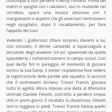
comunque a non perdere il derby romano. Prima del
match si spogliò con i calciatori, uscì in mutande nel
corridoio, sparò una musica altissima con il
mangianastri e aspettò che gli avversari rientrassero
negli spogliatoi, dopo il riscaldamento, per fare
l’appello dei suoi.
Vedendo i giallorossi sfilare sorpresi davanti a lui,
così conciato, li derise cantando a squarciagola e
lanciando degli anatemi. Un po’ spaventati da quella
spavalderia, i romanisti scesero in campo scossi. Così
quel derby finì in pareggio. Al momento di giocare
contro la sua Samp, il mister rioplatense fece vedere
la registrazione delle partite alla squadra. Si accorse
che il centravanti doriano Trevor Francis giocava
tutto in agilità. Allora impose una dieta al difensore
centrale Daniele Filisetti, costretto a perdere cinque
chili in pochi giorni. Il risultato fu disastroso. Filisetti
non si reggeva in piedi, Trevor Francis faceva quello