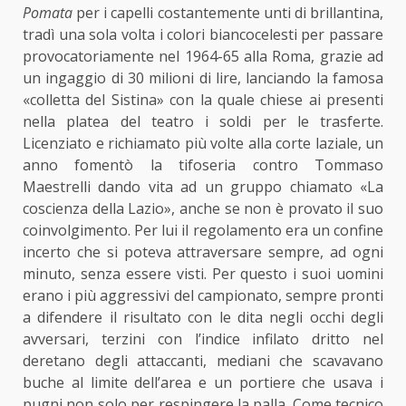
Pomata
per i capelli costantemente unti di brillantina,
tradì una sola volta i colori biancocelesti per passare
provocatoriamente nel 1964-65 alla Roma, grazie ad
un ingaggio di 30 milioni di lire, lanciando la famosa
«colletta del Sistina» con la quale chiese ai presenti
nella platea del teatro i soldi per le trasferte.
Licenziato e richiamato più volte alla corte laziale, un
anno fomentò la tifoseria contro Tommaso
Maestrelli dando vita ad un gruppo chiamato «La
coscienza della Lazio», anche se non è provato il suo
coinvolgimento. Per lui il regolamento era un confine
incerto che si poteva attraversare sempre, ad ogni
minuto, senza essere visti. Per questo i suoi uomini
erano i più aggressivi del campionato, sempre pronti
a difendere il risultato con le dita negli occhi degli
avversari, terzini con l’indice infilato dritto nel
deretano degli attaccanti, mediani che scavavano
buche al limite dell’area e un portiere che usava i
pugni non solo per respingere la palla. Come tecnico