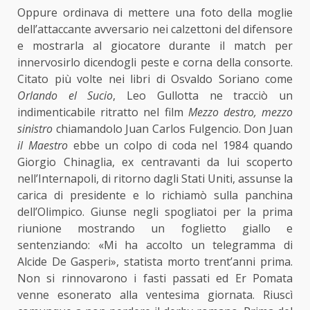
Oppure ordinava di mettere una foto della moglie
dell’attaccante avversario nei calzettoni del difensore
e mostrarla al giocatore durante il match per
innervosirlo dicendogli peste e corna della consorte.
Citato più volte nei libri di Osvaldo Soriano come
Orlando el Sucio
, Leo Gullotta ne tracciò un
indimenticabile ritratto nel film
Mezzo destro, mezzo
sinistro
chiamandolo Juan Carlos Fulgencio. Don Juan
il Maestro
ebbe un colpo di coda nel 1984 quando
Giorgio Chinaglia, ex centravanti da lui scoperto
nell’Internapoli, di ritorno dagli Stati Uniti, assunse la
carica di presidente e lo richiamò sulla panchina
dell’Olimpico. Giunse negli spogliatoi per la prima
riunione mostrando un foglietto giallo e
sentenziando: «Mi ha accolto un telegramma di
Alcide De Gasperi», statista morto trent’anni prima.
Non si rinnovarono i fasti passati ed Er Pomata
venne esonerato alla ventesima giornata. Riuscì