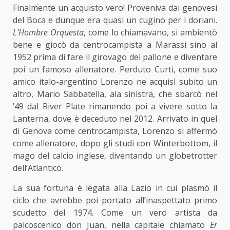
Finalmente un acquisto vero! Proveniva dai genovesi
del Boca e dunque era quasi un cugino per i doriani.
L’Hombre Orquesta
, come lo chiamavano, si ambientò
bene e giocò da centrocampista a Marassi sino al
1952 prima di fare il girovago del pallone e diventare
poi un famoso allenatore. Perduto Curti, come suo
amico italo-argentino Lorenzo ne acquisì subito un
altro, Mario Sabbatella, ala sinistra, che sbarcò nel
’49 dal River Plate rimanendo poi a vivere sotto la
Lanterna, dove è deceduto nel 2012. Arrivato in quel
di Genova come centrocampista, Lorenzo si affermò
come allenatore, dopo gli studi con Winterbottom, il
mago del calcio inglese, diventando un globetrotter
dell’Atlantico.
La sua fortuna è legata alla Lazio in cui plasmò il
ciclo che avrebbe poi portato all’inaspettato primo
scudetto del 1974. Come un vero artista da
palcoscenico don Juan, nella capitale chiamato
Er