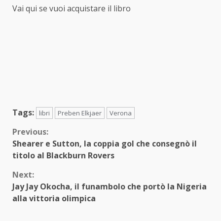
Vai qui se vuoi acquistare il libro
Tags:
libri
Preben Elkjaer
Verona
Continue
Previous:
Shearer e Sutton, la coppia gol che consegnò il
Reading
titolo al Blackburn Rovers
Next:
Jay Jay Okocha, il funambolo che portò la Nigeria
alla vittoria olimpica