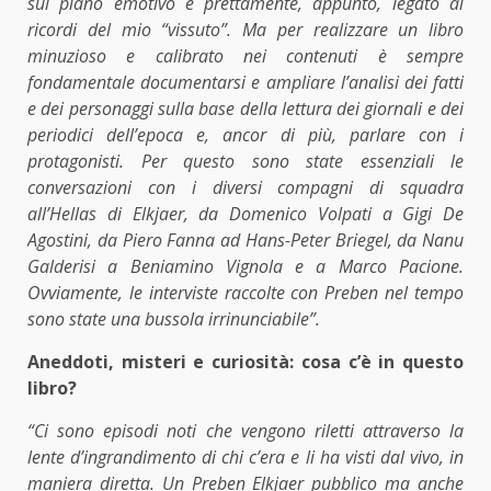
sul piano emotivo e prettamente, appunto, legato ai
ricordi del mio “vissuto”. Ma per realizzare un libro
minuzioso e calibrato nei contenuti è sempre
fondamentale documentarsi e ampliare l’analisi dei fatti
e dei personaggi sulla base della lettura dei giornali e dei
periodici dell’epoca e, ancor di più, parlare con i
protagonisti. Per questo sono state essenziali le
conversazioni con i diversi compagni di squadra
all’Hellas di Elkjaer, da Domenico Volpati a Gigi De
Agostini, da Piero Fanna ad Hans-Peter Briegel, da Nanu
Galderisi a Beniamino Vignola e a Marco Pacione.
Ovviamente, le interviste raccolte con Preben nel tempo
sono state una bussola irrinunciabile”.
Aneddoti, misteri e curiosità: cosa c’è in questo
libro?
“Ci sono episodi noti che vengono riletti attraverso la
lente d’ingrandimento di chi c’era e li ha visti dal vivo, in
maniera diretta. Un Preben Elkjaer pubblico ma anche