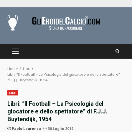
Skip
to
content
PRIMARY
MENU
Home
Libri
Libri: “Il Football – La Psicologia del giocatore e dello spettatore”
di F.J.J. Buytendijk, 1954
Libri
Libri: “Il Football – La Psicologia del
giocatore e dello spettatore” di F.J.J.
Buytendijk, 1954
Paolo Laurenza
30 Luglio 2019