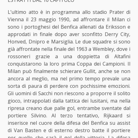
L’ultimo atto è in programma allo stadio Prater di
Vienna il 23 maggio 1990, ad affrontare il Milan ci
sono i portoghesi del Benfica allenati da Eriksson e
approdati in finale dopo aver sconfitto Derry City,
Honved, Dnipro e Marsiglia. Le due squadre si sono
già affrontate nella finale del 1963 a Wembley, dove i
rossoneri grazie a una doppietta di Altafini
conquistarono la loro prima Coppa dei Campioni. Il
Milan può finalmente schierare Gullit, anche se non
ancora al meglio, ma nel primo tempo prevale una
sorta di paura di perdere con pochissime emozioni.
Gli uomini di Sacchi non riescono a proporre il solito
gioco, intrappolati dalla tattica dei lusitani, ma nella
ripresa creano due palle gol, entrambe sventate dal
portiere Silvino. Al terzo tentativo, Rijkaard si
inserisce nel cuore della difesa del Benfica su assist
di Van Basten e di esterno destro batte il portiere
per quello che sarà il gol della vittoria. La difesa