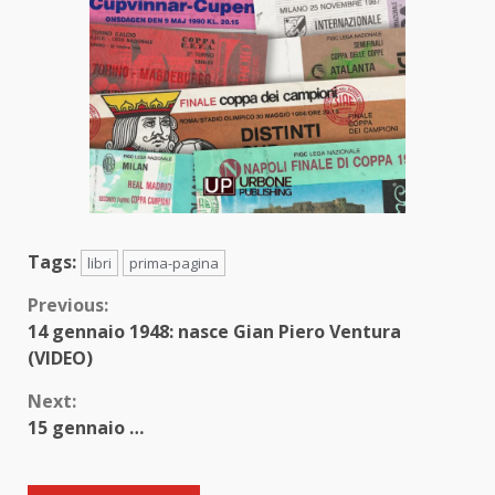
Tags:
libri
prima-pagina
Continue
Previous:
14 gennaio 1948: nasce Gian Piero Ventura
Reading
(VIDEO)
Next:
15 gennaio …