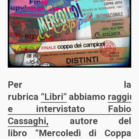
Per la
rubrica
“Libri”
abbiamo
raggiu
e intervistato Fabio
Cassaghi,
autore del
libro “Mercoledì di Coppa