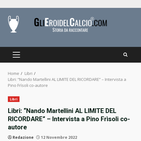
Skip
to
content
PRIMARY
MENU
Home
Libri
Libri: “Nando Martellini AL LIMITE DEL RICORDARE” – Intervista a
Pino Frìsoli co-autore
Libri
Libri: “Nando Martellini AL LIMITE DEL
RICORDARE” – Intervista a Pino Frìsoli co-
autore
Redazione
12 Novembre 2022