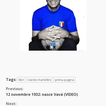
Tags:
libri
nando martellini
prima-pagina
Continue
Previous:
12 novembre 1932: nasce Vavá (VIDEO)
Reading
Next: