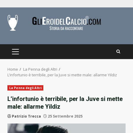
Skip
to
content
PRIMARY
MENU
Home
La Penna degli Altri
L’infortunio è terribile, per la Juve si mette male: allarme Yildiz
La Penna degli Altri
L’infortunio è terribile, per la Juve si mette
male: allarme Yildiz
Patrizio Trecca
25 Settembre 2025