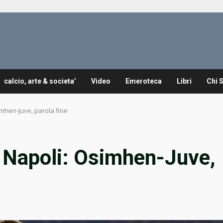
calcio, arte & societa’
Video
Emeroteca
Libri
Chi 
imhen-Juve, parola fine
l Napoli: Osimhen-Juve,