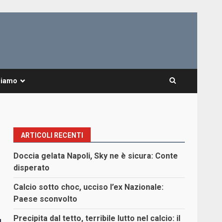
Siamo
ARTICOLI RECENTI
Doccia gelata Napoli, Sky ne è sicura: Conte
disperato
Calcio sotto choc, ucciso l’ex Nazionale:
Paese sconvolto
Precipita dal tetto, terribile lutto nel calcio: il