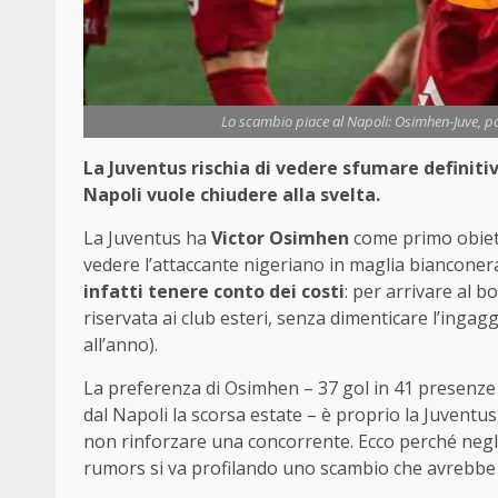
Lo scambio piace al Napoli: Osimhen-Juve, pa
La Juventus rischia di vedere sfumare definitiv
Napoli vuole chiudere alla svelta.
La Juventus ha
Victor Osimhen
come primo obietti
vedere l’attaccante nigeriano in maglia biancone
infatti tenere conto dei costi
: per arrivare al 
riservata ai club esteri, senza dimenticare l’ingagg
all’anno).
La preferenza di Osimhen – 37 gol in 41 presenze n
dal Napoli la scorsa estate – è proprio la Juventus
non rinforzare una concorrente. Ecco perché negli 
rumors si va profilando uno scambio che avrebbe