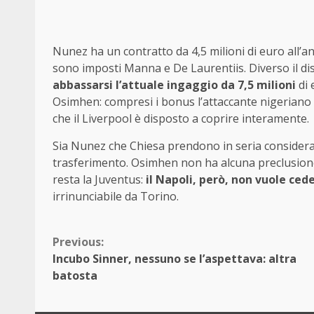
Nunez ha un contratto da 4,5 milioni di euro all’an
sono imposti Manna e De Laurentiis. Diverso il disc
abbassarsi l’attuale ingaggio da 7,5 milioni
di 
Osimhen: compresi i bonus l’attaccante nigeriano p
che il Liverpool è disposto a coprire interamente.
Sia Nunez che Chiesa prendono in seria considera
trasferimento. Osimhen non ha alcuna preclusione
resta la Juventus:
il Napoli, però, non vuole ced
irrinunciabile da Torino.
Continue
Previous:
Incubo Sinner, nessuno se l’aspettava: altra
Reading
batosta