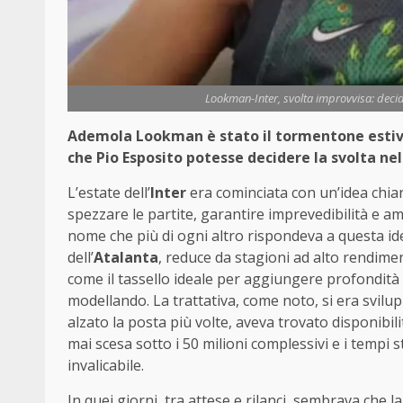
Lookman-Inter, svolta improvvisa: decid
Ademola Lookman è stato il tormentone estiv
che Pio Esposito potesse decidere la svolta nell
L’estate dell’
Inter
era cominciata con un’idea chiar
spezzare le partite, garantire imprevedibilità e amp
nome che più di ogni altro rispondeva a questa id
dell’
Atalanta
, reduce da stagioni ad alto rendimen
come il tassello ideale per aggiungere profondità 
modellando. La trattativa, come noto, si era svilu
alzato la posta più volte, aveva trovato disponibilit
mai scesa sotto i 50 milioni complessivi e i tempi
invalicabile.
In quei giorni, tra attese e rilanci, sembrava che 