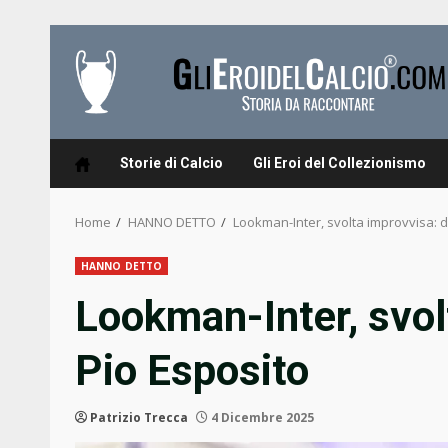
Skip
to
content
Storie di Calcio
Gli Eroi del Collezionismo
Home
HANNO DETTO
Lookman-Inter, svolta improvvisa: d
HANNO DETTO
Lookman-Inter, svol
Pio Esposito
Patrizio Trecca
4 Dicembre 2025