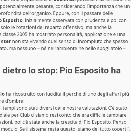
o potenzialmente pesante, considerando l’importanza che un
rofondità dell’organico. Eppure, con il passare delle
o
Esposito
, inizialmente osservata con prudenza e poi con
olo le rotazioni del reparto offensivo, ma anche la
te classe 2005 ha mostrato personalità, applicazione e una
Inter
non sta vivendo quel senso di incompiuto che spesso
ato, ma nessuno – né nell’ambiente né nello spogliatoio –
 dietro lo stop: Pio Esposito ha
lio
ha ricostruito con lucidità il perché di uno degli affari più
one d’ombra:
tempi sono stati diversi dalle nostre valutazioni. C’è stato
ale per Club ci siamo resi conto che era difficile cambiare
zioni, poi c’è stata anche la crescita di Pio Esposito. Penso
o modulo. Se il sistema resta questo, siamo del tutto coperti”.