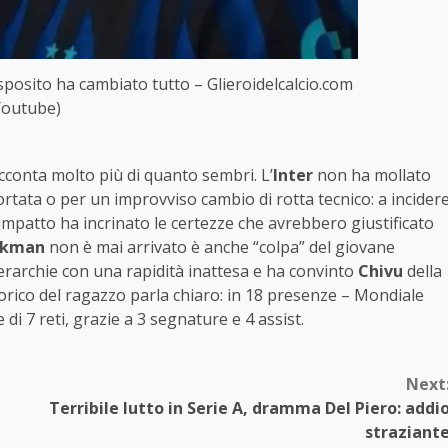
Esposito ha cambiato tutto – Glieroidelcalcio.com
Youtube)
conta molto più di quanto sembri. L’
Inter
non ha mollato
tata o per un improvviso cambio di rotta tecnico: a incider
ui impatto ha incrinato le certezze che avrebbero giustificato
okman
non è mai arrivato è anche “colpa” del giovane
gerarchie con una rapidità inattesa e ha convinto
Chivu
della
torico del ragazzo parla chiaro: in 18 presenze – Mondiale
 di 7 reti, grazie a 3 segnature e 4 assist.
Next
Terribile lutto in Serie A, dramma Del Piero: addi
straziant