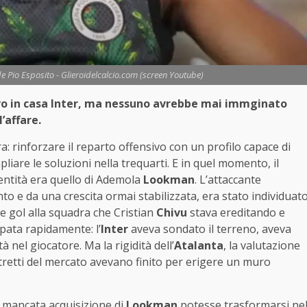
e Pio Esposito - Glieroidelcalcio.com (screen Youtube)
o in casa Inter, ma nessuno avrebbe mai immginato
’affare.
a: rinforzare il reparto offensivo con un profilo capace di
liare le soluzioni nella trequarti. E in quel momento, il
entità era quello di Ademola
Lookman
. L’attaccante
to e da una crescita ormai stabilizzata, era stato individuat
e gol alla squadra che Cristian
Chivu
stava ereditando e
ppata rapidamente: l’
Inter
aveva sondato il terreno, aveva
à nel giocatore. Ma la rigidità dell’
Atalanta
, la valutazione
 stretti del mercato avevano finito per erigere un muro
la mancata acquisizione di
Lookman
potesse trasformarsi ne