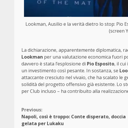
Lookman, Ausilio e la verità dietro lo stop: Pio 
(screen 
La dichiarazione, apparentemente diplomatica, rac
Lookman
per una valutazione economica fuori por
davvero è stata l’esplosione di
Pio
Esposito
, il c
un investimento così pesante. In sostanza, se
Lo
attaccante cresciuto nel vivaio, che ha scalato le 
solidità del progetto offensivo già esistente. Lo s
per Club incluso – ha contribuito alla realizzazione
Continue
Previous:
Napoli, così è troppo: Conte disperato, doccia
Reading
gelata per Lukaku