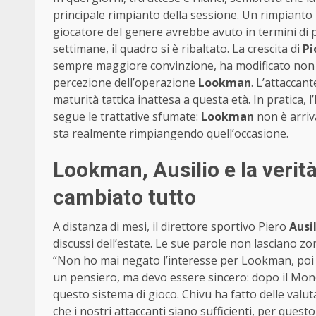
principale rimpianto della sessione. Un rimpiant
giocatore del genere avrebbe avuto in termini di p
settimane, il quadro si è ribaltato. La crescita di
Pi
sempre maggiore convinzione, ha modificato non s
percezione dell’operazione
Lookman
. L’attaccan
maturità tattica inattesa a questa età. In pratica, l’
segue le trattative sfumate:
Lookman
non è arriv
sta realmente rimpiangendo quell’occasione.
Lookman, Ausilio e la verità
cambiato tutto
A distanza di mesi, il direttore sportivo Piero
Ausi
discussi dell’estate. Le sue parole non lasciano z
“Non ho mai negato l’interesse per Lookman, poi i 
un pensiero, ma devo essere sincero: dopo il Mondi
questo sistema di gioco. Chivu ha fatto delle valuta
che i nostri attaccanti siano sufficienti, per quest