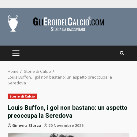
Skip
to
content
PRIMARY
MENU
Home
Storie di Calcio
Louis Buffon, i gol non bastano: un aspetto preoccupa la
Seredova
Storie di Calcio
Louis Buffon, i gol non bastano: un aspetto
preoccupa la Seredova
Ginevra Sforza
20 Novembre 2025