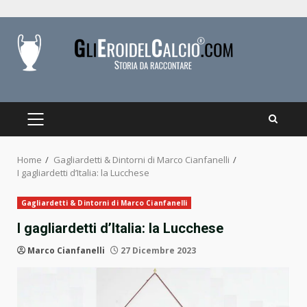
Skip
to
content
PRIMARY
MENU
Home
Gagliardetti & Dintorni di Marco Cianfanelli
I gagliardetti d’Italia: la Lucchese
Gagliardetti & Dintorni di Marco Cianfanelli
I gagliardetti d’Italia: la Lucchese
Marco Cianfanelli
27 Dicembre 2023