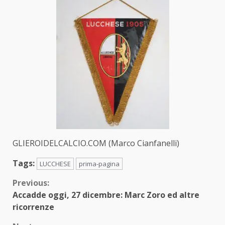
GLIEROIDELCALCIO.COM (Marco Cianfanelli)
Tags:
LUCCHESE
prima-pagina
Continue
Previous:
Accadde oggi, 27 dicembre: Marc Zoro ed altre
Reading
ricorrenze