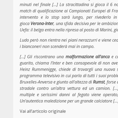
minuti nel finale […] La stracittadina si gioca il 6
match di qualificazione ai Campionati Europei di Fra
intervento e lo stop sarà lungo, per rivederlo i
gioca
Verona-Inter
, una sfida decisiva per le ambizi
Uefa: il belga entra nella ripresa al posto di Marini,
Ludo però non rientra nei piani nerazzurri e viene ced
i bianconeri non scenderà mai in campo.
[…] Gli riscontrano una
malformazione all’anca
e co
guarito, chiama l’Inter e ben consapevole di non av
Heinz Rummenigge, chiede di trovargli una nuova s
programma televisivo in cui parla di tutti i suoi prob
Bruxelles-Anversa e giunto all’altezza di
Rumst
, forse
stradale contro un’altra vettura ed un camion. […
multiple e serissimi danni al fegato viene operat
Un’autentica maledizione per un grande calciatore […
Vai all’articolo originale