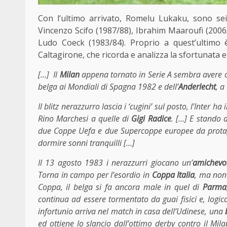
Con l’ultimo arrivato, Romelu Lukaku, sono sei
Vincenzo Scifo (1987/88), Ibrahim Maaroufi (200
Ludo Coeck (1983/84). Proprio a quest’ultimo è
Caltagirone, che ricorda e analizza la sfortunata e
[…] Il
Milan
appena tornato in
Serie A
sembra avere 
belga ai Mondiali di Spagna 1982 e dell’
Anderlecht
, a
Il blitz nerazzurro lascia i ‘cugini’ sul posto, l’Inte
Rino Marchesi a quelle di
Gigi Radice
. […] E stando 
due Coppe Uefa e due Supercoppe europee da protag
dormire sonni tranquilli […]
Il 13 agosto 1983 i nerazzurri giocano un’
amichevo
Torna in campo per l’esordio in
Coppa Italia
, ma non
Coppa, il belga si fa ancora male in quel di
Parma
continua ad essere tormentato da guai fisici e, logi
infortunio arriva nel match in casa dell’Udinese, una
ed ottiene lo slancio dall’ottimo derby contro il Mil