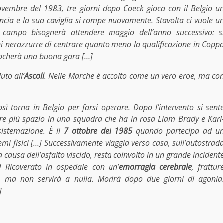
 novembre del 1983, tre giorni dopo Coeck gioca con il Belgio u
ncia e la sua caviglia si rompe nuovamente. Stavolta ci vuole u
n campo bisognerà attendere maggio dell’anno successivo: s
oni nerazzurre di centrare quanto meno la qualificazione in Copp
 giocherà una buona gara […]
uto all’
Ascoli
. Nelle Marche è accolto come un vero eroe, ma co
sì torna in Belgio per farsi operare. Dopo l’intervento si sent
ere più spazio in una squadra che ha in rosa Liam Brady e Karl
istemazione. È il
7 ottobre del 1985
quando partecipa ad u
lemi fisici […] Successivamente viaggia verso casa, sull’autostrad
 a causa dell’asfalto viscido, resta coinvolto in un grande incident
] Ricoverato in ospedale con un’
emorragia cerebrale
, frattur
o, ma non servirà a nulla. Morirà dopo due giorni di agonia
]