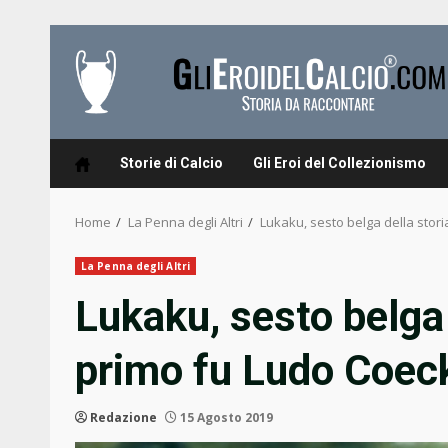
Skip
to
content
Storie di Calcio
Gli Eroi del Collezionismo
Home
La Penna degli Altri
Lukaku, sesto belga della storia
La Penna degli Altri
Lukaku, sesto belga d
primo fu Ludo Coeck
Redazione
15 Agosto 2019