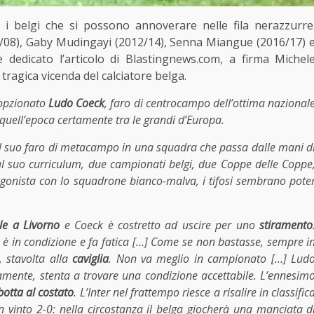
 i belgi che si possono annoverare nelle fila nerazzurre
6/08), Gaby Mudingayi (2012/14), Senna Miangue (2016/17) 
 dedicato l’articolo di Blastingnews.com, a firma Michel
 tragica vicenda del calciatore belga.
opzionato
Ludo Coeck
, faro di centrocampo dell’ottima nazional
 quell’epoca certamente tra le grandi d’Europa.
r ha il suo faro di metacampo in una squadra che passa dalle mani d
al suo curriculum, due campionati belgi, due Coppe delle Coppe
onista con lo squadrone bianco-malva, i tifosi sembrano pote
le a Livorno
e Coeck è costretto ad uscire per uno
stiramento
 è in condizione e fa fatica […] Come se non bastasse, sempre i
, stavolta alla
caviglia
. Non va meglio in campionato […] Lud
camente, stenta a trovare una condizione accettabile. L’ennesim
botta al costato
. L’Inter nel frattempo riesce a risalire in classific
an vinto 2-0: nella circostanza il belga giocherà una manciata d