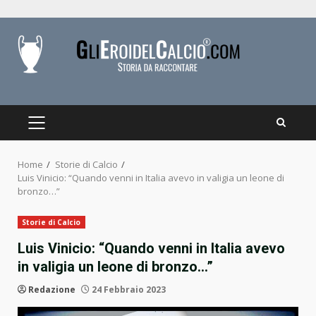
Skip
to
content
PRIMARY
MENU
Home
Storie di Calcio
Luis Vinicio: “Quando venni in Italia avevo in valigia un leone di
bronzo…”
Storie di Calcio
Luis Vinicio: “Quando venni in Italia avevo
in valigia un leone di bronzo…”
Redazione
24 Febbraio 2023