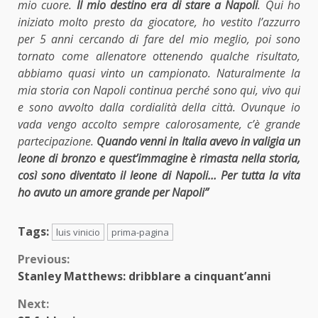
mio cuore.
Il mio destino era di stare a Napoli
. Qui ho
iniziato molto presto da giocatore, ho vestito l’azzurro
per 5 anni cercando di fare del mio meglio, poi sono
tornato come allenatore ottenendo qualche risultato,
abbiamo quasi vinto un campionato. Naturalmente la
mia storia con Napoli continua perché sono qui, vivo qui
e sono avvolto dalla cordialità della città. Ovunque io
vada vengo accolto sempre calorosamente, c’è grande
partecipazione.
Quando venni in Italia avevo in valigia un
leone di bronzo e quest’immagine è rimasta nella storia,
così sono diventato il leone di Napoli…
Per tutta la vita
ho avuto un amore grande per Napoli”
Tags:
luis vinicio
prima-pagina
Continue
Previous:
Stanley Matthews: dribblare a cinquant’anni
Reading
Next: