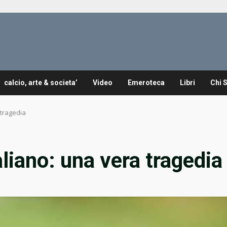
calcio, arte & societa’
Video
Emeroteca
Libri
Chi 
 tragedia
aliano: una vera tragedia