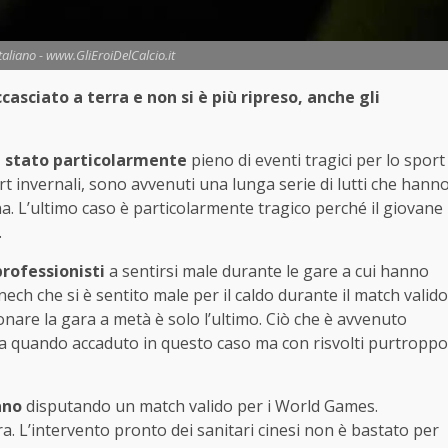
italiano - www.GliEroiDelCalcio.it
asciato a terra e non si è più ripreso, anche gli
è stato particolarmente
pieno di eventi tragici per lo sport
ort invernali, sono avvenuti una lunga serie di lutti che hann
na. L’ultimo caso è particolarmente tragico perché il giovane
.
professionisti
a sentirsi male durante le gare a cui hanno
ech che si è sentito male per il caldo durante il match valido
nare la gara a metà è solo l’ultimo. Ciò che è avvenuto
orda quando accaduto in questo caso ma con risvolti purtroppo
ano
disputando un match valido per i World Games.
erra. L’intervento pronto dei sanitari cinesi non è bastato per