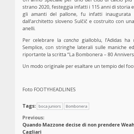
strano 2020, festeggia infatti i 115 anni di storia
gli amanti del pallone, fu infatti inaugurata
dall’architetto sloveno Sulčič e costruito con u
anelli.
Per celebrare la
cancha
gialloblu, l’Adidas ha
Semplice, con stringhe laterali sulle maniche ed 
riportante la scritta “La Bombonera – 80 Annivers
Un modo originale per esaltare un tempio del foot
Foto FOOTYHEADLINES
Tags:
boca juniors
Bombonera
Continue
Previous:
Quando Mazzone decise di non prendere Weah
Reading
Cagliari