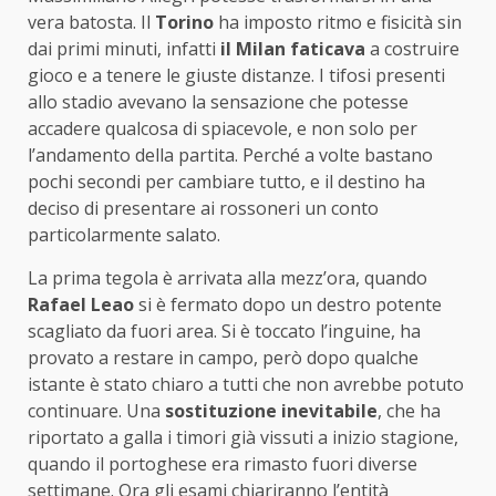
vera batosta. Il
Torino
ha imposto ritmo e fisicità sin
dai primi minuti, infatti
il Milan faticava
a costruire
gioco e a tenere le giuste distanze. I tifosi presenti
allo stadio avevano la sensazione che potesse
accadere qualcosa di spiacevole, e non solo per
l’andamento della partita. Perché a volte bastano
pochi secondi per cambiare tutto, e il destino ha
deciso di presentare ai rossoneri un conto
particolarmente salato.
La prima tegola è arrivata alla mezz’ora, quando
Rafael Leao
si è fermato dopo un destro potente
scagliato da fuori area. Si è toccato l’inguine, ha
provato a restare in campo, però dopo qualche
istante è stato chiaro a tutti che non avrebbe potuto
continuare. Una
sostituzione inevitabile
, che ha
riportato a galla i timori già vissuti a inizio stagione,
quando il portoghese era rimasto fuori diverse
settimane. Ora gli esami chiariranno l’entità