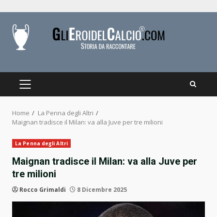
Skip
to
content
PRIMARY
MENU
Home
La Penna degli Altri
Maignan tradisce il Milan: va alla Juve per tre milioni
La Penna degli Altri
Maignan tradisce il Milan: va alla Juve per
tre milioni
Rocco Grimaldi
8 Dicembre 2025