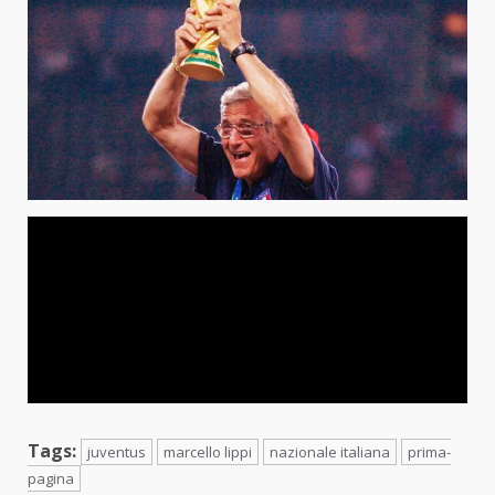
Tags:
juventus
marcello lippi
nazionale italiana
prima-
pagina