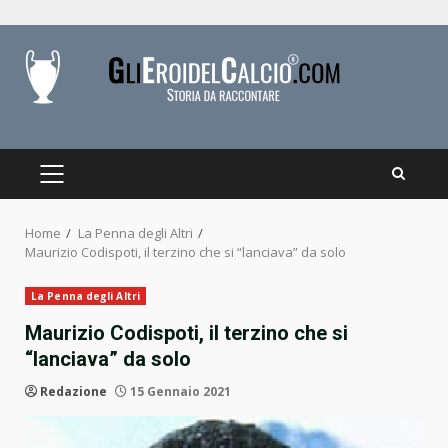
Skip
to
content
PRIMARY
MENU
Home
La Penna degli Altri
Maurizio Codispoti, il terzino che si “lanciava” da solo
La Penna degli Altri
Maurizio Codispoti, il terzino che si
“lanciava” da solo
Redazione
15 Gennaio 2021