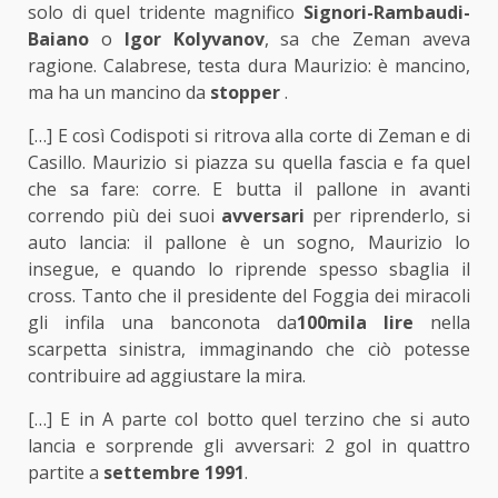
solo di quel tridente magnifico
Signori-Rambaudi-
Baiano
o
Igor Kolyvanov
, sa che Zeman aveva
ragione. Calabrese, testa dura Maurizio: è mancino,
ma ha un mancino da
stopper
.
[…] E così Codispoti si ritrova alla corte di Zeman e di
Casillo. Maurizio si piazza su quella fascia e fa quel
che sa fare: corre. E butta il pallone in avanti
correndo più dei suoi
avversari
per riprenderlo, si
auto lancia: il pallone è un sogno, Maurizio lo
insegue, e quando lo riprende spesso sbaglia il
cross. Tanto che il presidente del Foggia dei miracoli
gli infila una banconota da
100mila lire
nella
scarpetta sinistra, immaginando che ciò potesse
contribuire ad aggiustare la mira.
[…] E in A parte col botto quel terzino che si auto
lancia e sorprende gli avversari: 2 gol in quattro
partite a
settembre 1991
.