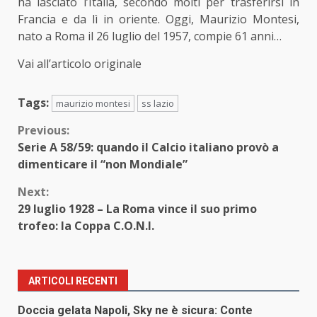
ha lasciato l’Italia, secondo molti per trasferirsi in
Francia e da lì in oriente. Oggi, Maurizio Montesi,
nato a Roma il 26 luglio del 1957, compie 61 anni…
Vai all’articolo originale
Tags:
maurizio montesi
ss lazio
Continue
Previous:
Serie A 58/59: quando il Calcio italiano provò a
Reading
dimenticare il “non Mondiale”
Next:
29 luglio 1928 – La Roma vince il suo primo
trofeo: la Coppa C.O.N.I.
ARTICOLI RECENTI
Doccia gelata Napoli, Sky ne è sicura: Conte