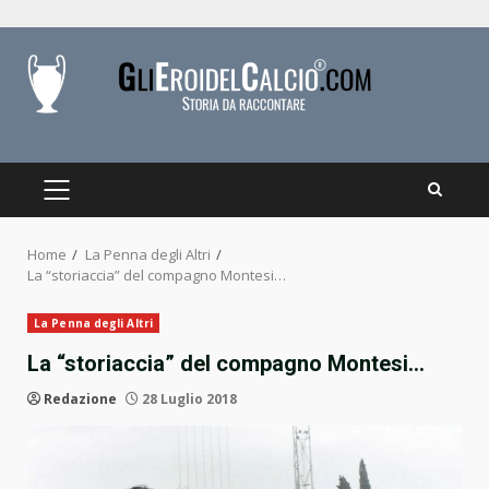
Skip
to
content
PRIMARY
MENU
Home
La Penna degli Altri
La “storiaccia” del compagno Montesi…
La Penna degli Altri
La “storiaccia” del compagno Montesi…
Redazione
28 Luglio 2018