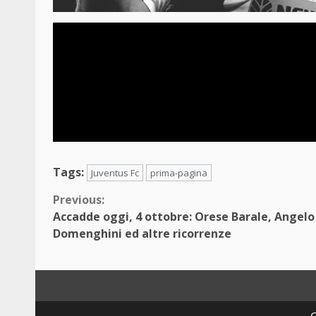
Tags:
Juventus Fc
prima-pagina
Continue
Previous:
Accadde oggi, 4 ottobre: Orese Barale, Angelo
Reading
Domenghini ed altre ricorrenze