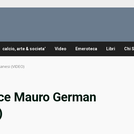
calcio, arte & societa’
Video
Emeroteca
Libri
Chi 
anesi (VIDEO)
sce Mauro German
)