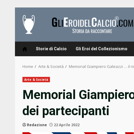
Skip
to
content
Storie di Calcio
Gli Eroi del Collezionismo
Home
Arte & Società
Memorial Giampiero Galeazzi … il ri
Arte & Società
Memorial Giampiero 
dei partecipanti
Redazione
22 Aprile 2022