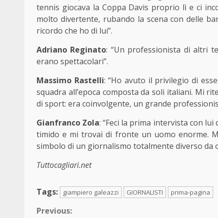
tennis giocava la Coppa Davis proprio lì e ci in
molto divertente, rubando la scena con delle bar
ricordo che ho di lui”.
Adriano Reginato
: “Un professionista di altri t
erano spettacolari”.
Massimo Rastelli
: “Ho avuto il privilegio di es
squadra all’epoca composta da soli italiani. Mi ri
di sport: era coinvolgente, un grande profession
Gianfranco Zola
: “Feci la prima intervista con lu
timido e mi trovai di fronte un uomo enorme. Mi
simbolo di un giornalismo totalmente diverso da o
Tuttocagliari.net
Tags:
giampiero galeazzi
GIORNALISTI
prima-pagina
Continue
Previous: