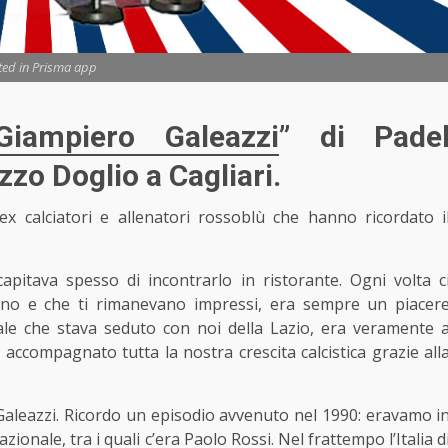
ted in Prisma app
Giampiero Galeazzi
” di Pade
zzo Doglio a Cagliari.
 ex calciatori e allenatori rossoblù che hanno ricordato i
apitava spesso di incontrarlo in ristorante. Ogni volta c
vano e che ti rimanevano impressi, era sempre un piacer
ale che stava seduto con noi della Lazio, era veramente 
a accompagnato tutta la nostra crescita calcistica grazie all
 Galeazzi. Ricordo un episodio avvenuto nel 1990: eravamo i
onale, tra i quali c’era Paolo Rossi. Nel frattempo l’Italia d