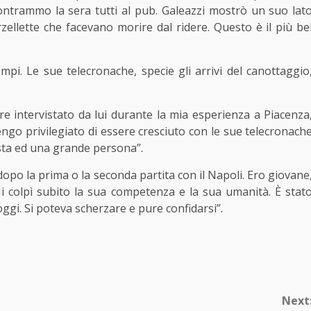
contrammo la sera tutti al pub. Galeazzi mostrò un suo lat
zellette che facevano morire dal ridere. Questo è il più be
empi. Le sue telecronache, specie gli arrivi del canottaggio
sere intervistato da lui durante la mia esperienza a Piacenza
tengo privilegiato di essere cresciuto con le sue telecronach
ista ed una grande persona”.
i dopo la prima o la seconda partita con il Napoli. Ero giovane
 colpì subito la sua competenza e la sua umanità. È stat
ggi. Si poteva scherzare e pure confidarsi”.
Next