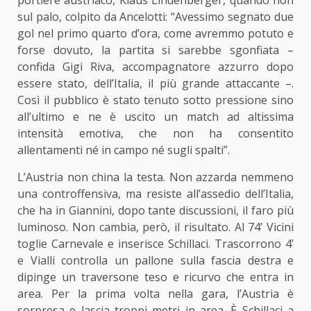
portiere austriaco, Klaus Lindenberger, quando non
sul palo, colpito da Ancelotti: “Avessimo segnato due
gol nel primo quarto d’ora, come avremmo potuto e
forse dovuto, la partita si sarebbe sgonfiata –
confida Gigi Riva, accompagnatore azzurro dopo
essere stato, dell’Italia, il più grande attaccante –.
Così il pubblico è stato tenuto sotto pressione sino
all’ultimo e ne è uscito un match ad altissima
intensità emotiva, che non ha consentito
allentamenti né in campo né sugli spalti”.
L’Austria non china la testa. Non azzarda nemmeno
una controffensiva, ma resiste all’assedio dell’Italia,
che ha in Giannini, dopo tante discussioni, il faro più
luminoso. Non cambia, però, il risultato. Al 74’ Vicini
toglie Carnevale e inserisce Schillaci. Trascorrono 4’
e Vialli controlla un pallone sulla fascia destra e
dipinge un traversone teso e ricurvo che entra in
area. Per la prima volta nella gara, l’Austria è
sorpresa e lascia troppi metri in area. È Schillaci a