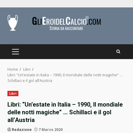
Skip
to
content
PRIMARY
MENU
Home
Libri
Libri: “Un’estate in Italia – 1990, Il mondiale delle notti magiche” …
Schillaci e il gol all’Austria
Libri
Libri: “Un’estate in Italia – 1990, Il mondiale
delle notti magiche” … Schillaci e il gol
all’Austria
Redazione
7 Marzo 2020