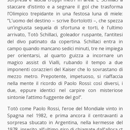
staccare d’istinto e a segnare il gol che trasforma
l’Olimpico trepidante in una festosa luna di miele:
“L’uomo del destino – scrive Bortolotti –, che spezza
un’ingiusta sequela di sfortuna e torti, è l’ultimo
arrivato, Totò Schillaci, goleador ruspante, l’antitesi
del divo patinato da copertina. Schillaci entra in
campo quando mancano sedici minuti, tre ne impiega
per orientarsi, al quarto guizza a incornare un
magico assist di Vialli, rubando il tempo a due
imponenti corazzieri del Kaiser che lo sovrastano di
mezzo metro. Prepotente, impetuoso, si riaffaccia
nella mente il ricordo di Paolo Rossi: così diversi, i
due, eppure identici nel carpire con misteriose
sintonie l’attimo fuggente del gol”.
Totò come Paolo Rossi, l’eroe del Mondiale vinto in
Spagna nel 1982, e prima ancora il centravanti a
sorpresa sbucato in Argentina, nella kermesse del
1978, inserito all’ultimo giro di chiamate dall’allora ct