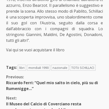
azzurro, Enzo Bearzot. Il parallelismo è suggestivo e
prende la scena. Allo stesso modo di Pablito, Schillaci
è una scoperta improvvisa, uno sbalordimento come
il suo gol con l’Austria, seguito dalla corsa e
dall’abbraccio con i compagni di squadra. Lo
stringono Giannini, Maldini, De Agostini, Donadoni,
tutti gli altri”.
Vai qui se vuoi acquistare il libro
Tags:
libri
mondiali 1990
nazionale
TOTò SCHILLACI
Continue
Previous:
Riccardo Ferri: “Quel mio salto in cielo, più su di
Reading
Rumenigge…”
Next:
Il Museo del Calcio di Coverciano resta