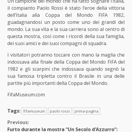
Un campione del mondo che ha fatto sognare l’Italia,
il compianto Paolo Rossi è stato l’eroe della vittoria
dell’Italia alla Coppa del Mondo FIFA 1982,
guadagnandosi un posto come uno dei grandi del
mondo. La sua vita e la sua carriera sono al centro di
questa mostra, così come i ricordi della sua famiglia,
dei suoi amici e dei suoi compagni di squadra.
I visitatori potranno toccare con mano la maglia che
indossava alla finale della Coppa del Mondo FIFA del
1982 e gli scarpini che indossava quando segnò la
sua famosa tripletta contro il Brasile in una delle
partite più importanti della Coppa del Mondo.
FifaMuseum.com
Tags:
fifamuseum
paolo rossi
prima-pagina
Continue
Previous:
Furto durante la mostra “Un Secolo d’Azzurro”: