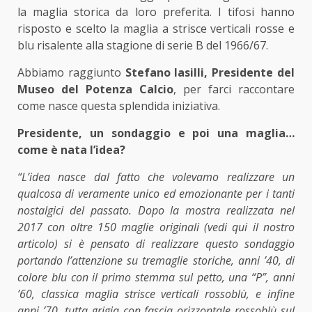
la maglia storica da loro preferita. I tifosi hanno
risposto e scelto la maglia a strisce verticali rosse e
blu risalente alla stagione di serie B del 1966/67.
Abbiamo raggiunto
Stefano Iasilli, Presidente del
Museo del Potenza Calcio
, per farci raccontare
come nasce questa splendida iniziativa.
Presidente, un sondaggio e poi una maglia…
come è nata l’idea?
“L’idea nasce dal fatto che volevamo realizzare un
qualcosa di veramente unico ed emozionante per i tanti
nostalgici del passato. Dopo la mostra realizzata nel
2017 con oltre 150 maglie originali (vedi qui il nostro
articolo) si è pensato di realizzare questo sondaggio
portando l’attenzione su tremaglie storiche, anni ’40, di
colore blu con il primo stemma sul petto, una “P”, anni
’60, classica maglia strisce verticali rossoblù, e infine
anni ’70, tutta grigia con fascia orizzontale rossoblù sul