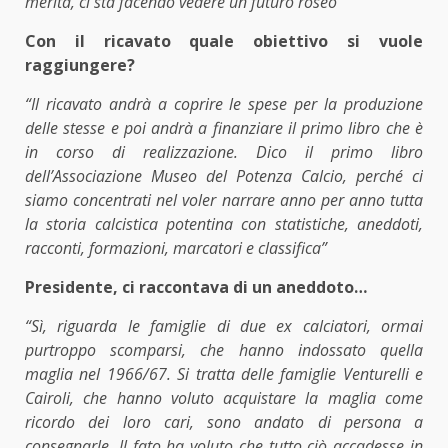
merita, ci sta facendo vedere un futuro roseo”
Con il ricavato quale obiettivo si vuole
raggiungere?
“Il ricavato andrà a coprire le spese per la produzione
delle stesse e poi andrà a finanziare il primo libro che è
in corso di realizzazione. Dico il primo libro
dell’Associazione Museo del Potenza Calcio, perché ci
siamo concentrati nel voler narrare anno per anno tutta
la storia calcistica potentina con statistiche, aneddoti,
racconti, formazioni, marcatori e classifica”
Presidente, ci raccontava di un aneddoto…
“Sì, riguarda le famiglie di due ex calciatori, ormai
purtroppo scomparsi, che hanno indossato quella
maglia nel 1966/67. Si tratta delle famiglie Venturelli e
Cairoli, che hanno voluto acquistare la maglia come
ricordo dei loro cari, sono andato di persona a
consegnarle. Il fato ha voluto che tutto ciò accadesse in