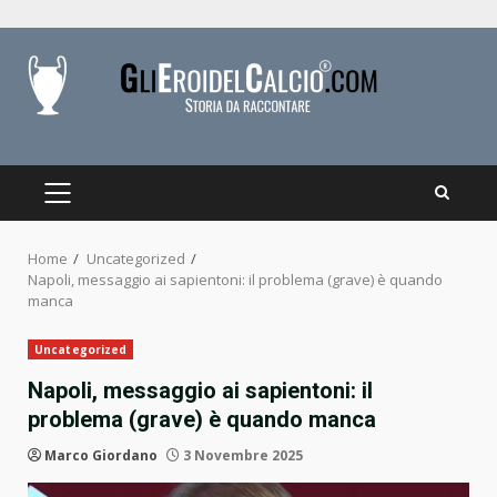
Skip
to
content
PRIMARY
MENU
Home
Uncategorized
Napoli, messaggio ai sapientoni: il problema (grave) è quando
manca
Uncategorized
Napoli, messaggio ai sapientoni: il
problema (grave) è quando manca
Marco Giordano
3 Novembre 2025