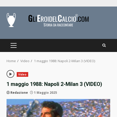
Skip
to
content
PRIMARY
MENU
Home
Video
1 maggio 1988: Napoli 2-Milan 3 (VIDEO)
Video
1 maggio 1988: Napoli 2-Milan 3 (VIDEO)
Redazione
1 Maggio 2025