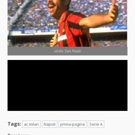
virdis San Paolo
Tags:
ac milan
Napoli
prima-pagina
Serie A