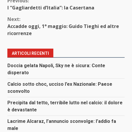
Continue
Previous:
I “Gagliardetti d’Italia”: la Casertana
Reading
Next:
Accadde oggi, 1° maggio: Guido Tieghi ed altre
ricorrenze
ARTICOLI RECENTI
Doccia gelata Napoli, Sky ne è sicura: Conte
disperato
Calcio sotto choc, ucciso l’ex Nazionale: Paese
sconvolto
Precipita dal tetto, terribile lutto nel calcio: il dolore
è devastante
Lacrime Alcaraz, l’annuncio sconvolge: l’addio fa
male