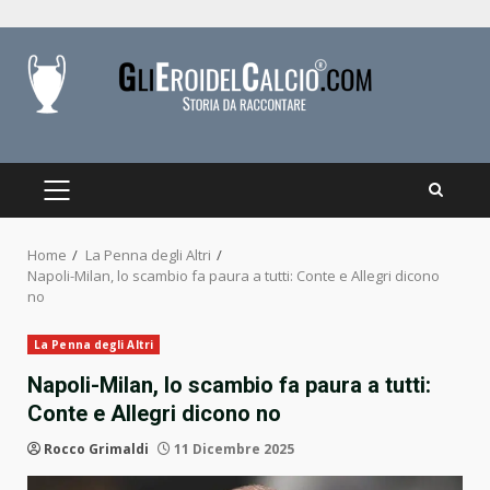
Skip
to
content
PRIMARY
MENU
Home
La Penna degli Altri
Napoli-Milan, lo scambio fa paura a tutti: Conte e Allegri dicono
no
La Penna degli Altri
Napoli-Milan, lo scambio fa paura a tutti:
Conte e Allegri dicono no
Rocco Grimaldi
11 Dicembre 2025