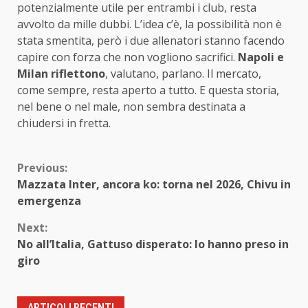
potenzialmente utile per entrambi i club, resta
avvolto da mille dubbi. L’idea c’è, la possibilità non è
stata smentita, però i due allenatori stanno facendo
capire con forza che non vogliono sacrifici.
Napoli e
Milan riflettono
, valutano, parlano. Il mercato,
come sempre, resta aperto a tutto. E questa storia,
nel bene o nel male, non sembra destinata a
chiudersi in fretta.
Continue
Previous:
Mazzata Inter, ancora ko: torna nel 2026, Chivu in
Reading
emergenza
Next:
No all’Italia, Gattuso disperato: lo hanno preso in
giro
ARTICOLI RECENTI