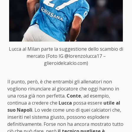
Lucca al Milan parte la suggestione dello scambio di
mercato (Foto IG @lorenzolucca17 –
glieroidelcalcio.com)
Il punto, però, è che entrambi gli allenatori non
vogliono rinunciare al giocatore che oggi hanno in
una rosa già non perfetta.
Conte
, ad esempio,
continua a credere che
Lucca
possa essere
utile al
suo Napoli
. Lo vede come uno di quei calciatori che,
inseriti nel sistema giusto, possono esplodere
definitivamente. Forse non ha ancora mostrato tutto
ciò che può dare, però
il tecnico pugliese è