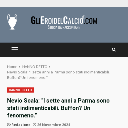
Skip
to
content
PRIMARY
MENU
Home
HANNO DETTO
Nevio Scala: “I sette anni a Parma sono stati indimenticabili.
Buffon? Un fenomeno.”
HANNO DETTO
Nevio Scala: “I sette anni a Parma sono
stati indimenticabili. Buffon? Un
fenomeno.”
Redazione
26 Novembre 2024