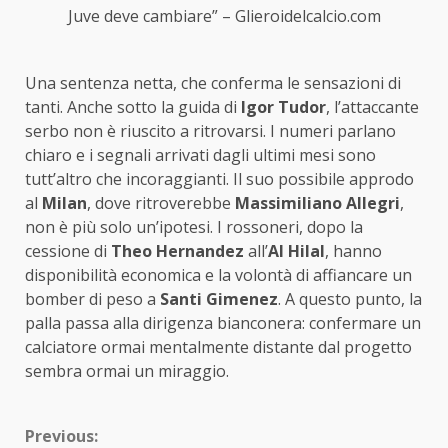
Juve deve cambiare” – Glieroidelcalcio.com
Una sentenza netta, che conferma le sensazioni di
tanti. Anche sotto la guida di
Igor Tudor
, l’attaccante
serbo non è riuscito a ritrovarsi. I numeri parlano
chiaro e i segnali arrivati dagli ultimi mesi sono
tutt’altro che incoraggianti. Il suo possibile approdo
al
Milan
, dove ritroverebbe
Massimiliano Allegri
,
non è più solo un’ipotesi. I rossoneri, dopo la
cessione di
Theo Hernandez
all’
Al Hilal
, hanno
disponibilità economica e la volontà di affiancare un
bomber di peso a
Santi Gimenez
. A questo punto, la
palla passa alla dirigenza bianconera: confermare un
calciatore ormai mentalmente distante dal progetto
sembra ormai un miraggio.
Continue
Previous: