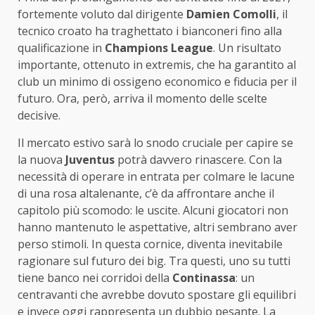
fortemente voluto dal dirigente
Damien Comolli
, il
tecnico croato ha traghettato i bianconeri fino alla
qualificazione in
Champions League
. Un risultato
importante, ottenuto in extremis, che ha garantito al
club un minimo di ossigeno economico e fiducia per il
futuro. Ora, però, arriva il momento delle scelte
decisive.
Il mercato estivo sarà lo snodo cruciale per capire se
la nuova
Juventus
potrà davvero rinascere. Con la
necessità di operare in entrata per colmare le lacune
di una rosa altalenante, c’è da affrontare anche il
capitolo più scomodo: le uscite. Alcuni giocatori non
hanno mantenuto le aspettative, altri sembrano aver
perso stimoli. In questa cornice, diventa inevitabile
ragionare sul futuro dei big. Tra questi, uno su tutti
tiene banco nei corridoi della
Continassa
: un
centravanti che avrebbe dovuto spostare gli equilibri
e invece oggi rappresenta un dubbio pesante. La