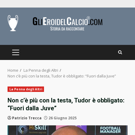
Skip
to
content
PRIMARY
MENU
Home
La Penna degli Altri
Non c’è più con la testa, Tudor è obbligato: “Fuori dalla Juve”
La Penna degli Altri
Non c’è più con la testa, Tudor è obbligato:
“Fuori dalla Juve”
Patrizio Trecca
26 Giugno 2025