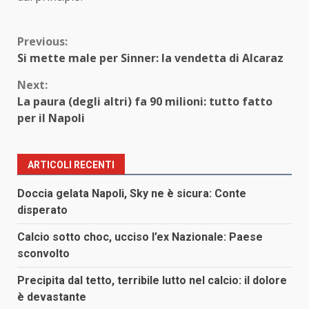
Continue
Previous:
Si mette male per Sinner: la vendetta di Alcaraz
Reading
Next:
La paura (degli altri) fa 90 milioni: tutto fatto
per il Napoli
ARTICOLI RECENTI
Doccia gelata Napoli, Sky ne è sicura: Conte
disperato
Calcio sotto choc, ucciso l’ex Nazionale: Paese
sconvolto
Precipita dal tetto, terribile lutto nel calcio: il dolore
è devastante