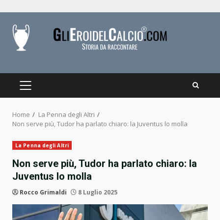
Skip
to
content
PRIMARY
MENU
Home
La Penna degli Altri
Non serve più, Tudor ha parlato chiaro: la Juventus lo molla
La Penna degli Altri
Non serve più, Tudor ha parlato chiaro: la
Juventus lo molla
Rocco Grimaldi
8 Luglio 2025