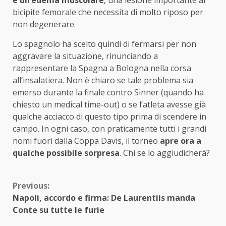
è un’edema muscolare
, una lesione importante al
bicipite femorale che necessita di molto riposo per
non degenerare.
Lo spagnolo ha scelto quindi di fermarsi per non
aggravare la situazione, rinunciando a
rappresentare la Spagna a Bologna nella corsa
all’insalatiera. Non è chiaro se tale problema sia
emerso durante la finale contro Sinner (quando ha
chiesto un medical time-out) o se l’atleta avesse già
qualche acciacco di questo tipo prima di scendere in
campo. In ogni caso, con praticamente tutti i grandi
nomi fuori dalla Coppa Davis, il torneo
apre ora a
qualche possibile sorpresa
. Chi se lo aggiudicherà?
Continue
Previous:
Napoli, accordo e firma: De Laurentiis manda
Reading
Conte su tutte le furie