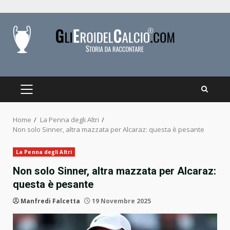
Skip
to
content
PRIMARY
MENU
Home
La Penna degli Altri
Non solo Sinner, altra mazzata per Alcaraz: questa è pesante
La Penna degli Altri
Non solo Sinner, altra mazzata per Alcaraz:
questa è pesante
Manfredi Falcetta
19 Novembre 2025