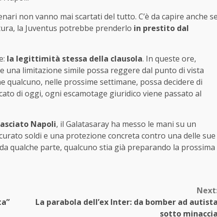
enari non vanno mai scartati del tutto. C’è da capire anche s
ittura, la Juventus potrebbe prenderlo
in prestito dal
e:
la legittimità stessa della clausola
. In queste ore,
e una limitazione simile possa reggere dal punto di vista
he qualcuno, nelle prossime settimane, possa decidere di
ato di oggi, ogni escamotage giuridico viene passato al
asciato Napoli
, il Galatasaray ha messo le mani su un
sicurato soldi e una protezione concreta contro una delle sue
, da qualche parte, qualcuno stia già preparando la prossima
Next
ta”
La parabola dell’ex Inter: da bomber ad autist
sotto minacci