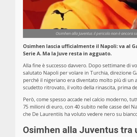
Osimhen alla Juventus il pericolo non è ancora s
Osimhen lascia ufficialmente il Napoli: va al G
Serie A. Ma la Juve resta in agguato.
Alla fine è successo davvero. Dopo settimane di vo
salutato Napoli per volare in Turchia, direzione G
perché il nigeriano era diventato molto più di un 
scudetto ritrovato, il volto della rinascita, prima de
Però, come spesso accade nel calcio moderno, tutto
75 milioni di euro, con 40 subito nelle casse del Na
che De Laurentiis ha voluto vedere nero su bianco 
Osimhen alla Juventus tra