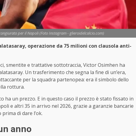
congiurato per il Napoli (Foto Instagram - glieroidelcalcio.com)
alatasaray, operazione da 75 milioni con clausola anti-
ci, smentite e trattative sottotraccia, Victor Osimhen ha
alatasaray. Un trasferimento che segna la fine di un’era,
attaccante per la squadra partenopea: era il simbolo dello
lla rottura.
 ha un prezzo. E in questo caso il prezzo è stato fissato in
poli e altri 35 in arrivo nel 2026, grazie a garanzie bancarie
prima di dare l’ok.
 un anno