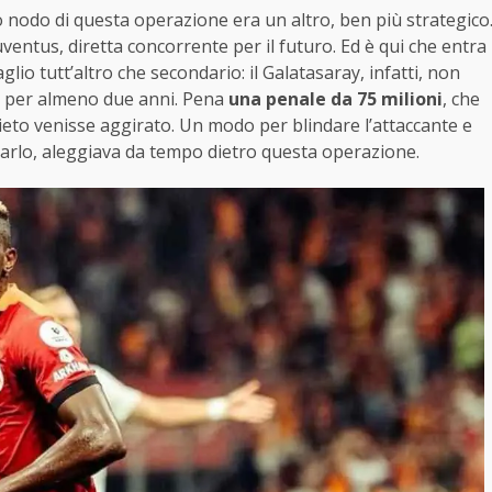
 nodo di questa operazione era un altro, ben più strategico
ventus, diretta concorrente per il futuro. Ed è qui che entra
aglio tutt’altro che secondario: il Galatasaray, infatti, non
no per almeno due anni. Pena
una penale da 75 milioni
, che
ieto venisse aggirato. Un modo per blindare l’attaccante e
garlo, aleggiava da tempo dietro questa operazione.