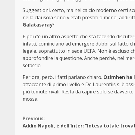
Suggestioni, certo, ma nel calcio moderno certi sc
nella clausola sono vietati prestiti o meno, addir
Galatasaray
?
E poi c’è un altro aspetto che sta facendo discuter
infatti, cominciano ad emergere dubbi sul fatto ch
legale, soprattutto in sede UEFA. Non è escluso c
approfondire la questione. Anche perché, nel merc
setaccio.
Per ora, però, i fatti parlano chiaro.
Osimhen ha l
attaccante di primo livello e De Laurentiis si è as
più temute rivali. Resta da capire solo se davvero
mossa.
Continue
Previous:
Addio Napoli, è dell’Inter: “Intesa totale trova
Reading