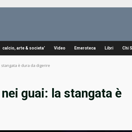
calcio, arte & societa’
Video
Emeroteca
Libri
Chi 
a stangata è dura da digerire
nei guai: la stangata è