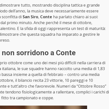
dimostrare tutto, mostrando disciplina tattica e grande
riodo dell’anno, la musica deve necessariamente essere
 sconfitta di
San Siro
,
Conte
ha parlato chiaro ai suoi:
 dal primo minuto. Anche perché il mese di ottobre,
alentino. E la sfida di oggi rappresenta un test di maturità:
dimostrare che questa squadra ha imparato a gestire le
preso.
e non sorridono a Conte
prio ottobre come uno dei mesi più difficili nella carriera di
 italiana, le sue squadre hanno raccolto una media di 1,83
iù bassa insieme a quella di febbraio – contro una media
ttobre, il bilancio recita 23 vittorie, 10 pareggi e 10
ante e tutt’altro che favorevole. Numeri da “Ottobre Rosso”
te tendono fisiologicamente a rallentare, complici i carichi d
io fitto tra campionato e coppe.