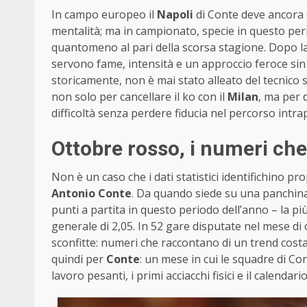
In campo europeo il
Napoli
di Conte deve ancora 
mentalità; ma in campionato, specie in questo pe
quantomeno al pari della scorsa stagione. Dopo la
servono fame, intensità e un approccio feroce sin
storicamente, non è mai stato alleato del tecnico s
non solo per cancellare il ko con il
Milan
, ma per 
difficoltà senza perdere fiducia nel percorso intra
Ottobre rosso, i numeri ch
Non è un caso che i dati statistici identifichino pro
Antonio Conte
. Da quando siede su una panchina
punti a partita in questo periodo dell’anno – la p
generale di 2,05. In 52 gare disputate nel mese di o
sconfitte: numeri che raccontano di un trend cost
quindi per
Conte
: un mese in cui le squadre di Con
lavoro pesanti, i primi acciacchi fisici e il calendar