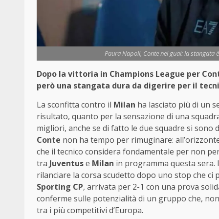
Paura Napoli, Conte nei guai: la stangata 
Dopo la vittoria in Champions League per Conte
però una stangata dura da digerire per il tecni
La sconfitta contro il
Milan
ha lasciato più di un s
risultato, quanto per la sensazione di una squadra
migliori, anche se di fatto le due squadre si sono d
Conte
non ha tempo per rimuginare: all’orizzonte, 
che il tecnico considera fondamentale per non pe
tra
Juventus
e
Milan
in programma questa sera. I 
rilanciare la corsa scudetto dopo uno stop che ci p
Sporting CP
, arrivata per 2-1 con una prova solid
conferme sulle potenzialità di un gruppo che, nono
tra i più competitivi d’Europa.