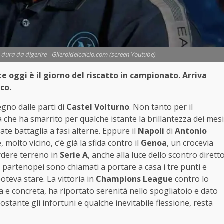
è dura da digerire - Glieroidelcalcio.com (screen Youtube)
 oggi è il giorno del riscatto in campionato. Arriva
co.
egno dalle parti di
Castel Volturno
. Non tanto per il
 che ha smarrito per qualche istante la brillantezza dei mesi
ate battaglia a fasi alterne. Eppure il
Napoli
di
Antonio
molto vicino, c’è già la sfida contro il
Genoa
, un crocevia
rdere terreno in
Serie A
, anche alla luce dello scontro dirett
partenopei sono chiamati a portare a casa i tre punti e
oteva stare. La vittoria in
Champions League
contro lo
a e concreta, ha riportato serenità nello spogliatoio e dato
stante gli infortuni e qualche inevitabile flessione, resta