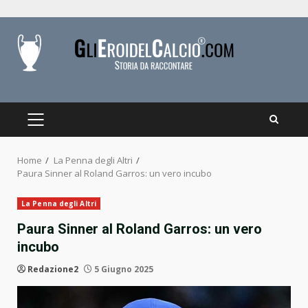
Skip
to
content
PRIMARY
MENU
Home
La Penna degli Altri
Paura Sinner al Roland Garros: un vero incubo
La Penna degli Altri
Paura Sinner al Roland Garros: un vero
incubo
Redazione2
5 Giugno 2025