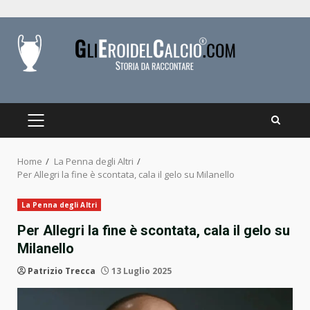
Skip
to
content
PRIMARY
MENU
Home
La Penna degli Altri
Per Allegri la fine è scontata, cala il gelo su Milanello
La Penna degli Altri
Per Allegri la fine è scontata, cala il gelo su
Milanello
Patrizio Trecca
13 Luglio 2025