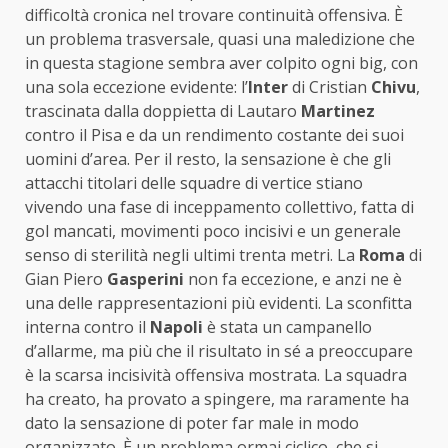
difficoltà cronica nel trovare continuità offensiva. È
un problema trasversale, quasi una maledizione che
in questa stagione sembra aver colpito ogni big, con
una sola eccezione evidente: l’
Inter
di Cristian
Chivu
,
trascinata dalla doppietta di Lautaro
Martinez
contro il Pisa e da un rendimento costante dei suoi
uomini d’area. Per il resto, la sensazione è che gli
attacchi titolari delle squadre di vertice stiano
vivendo una fase di inceppamento collettivo, fatta di
gol mancati, movimenti poco incisivi e un generale
senso di sterilità negli ultimi trenta metri. La
Roma
di
Gian Piero
Gasperini
non fa eccezione, e anzi ne è
una delle rappresentazioni più evidenti. La sconfitta
interna contro il
Napoli
è stata un campanello
d’allarme, ma più che il risultato in sé a preoccupare
è la scarsa incisività offensiva mostrata. La squadra
ha creato, ha provato a spingere, ma raramente ha
dato la sensazione di poter far male in modo
organizzato. È un problema ormai ciclico, che si