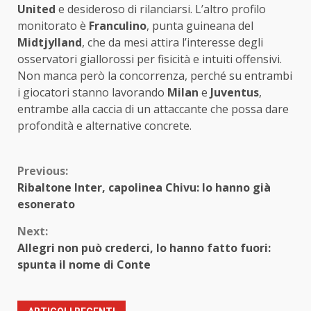
United
e desideroso di rilanciarsi. L’altro profilo
monitorato è
Franculino
, punta guineana del
Midtjylland
, che da mesi attira l’interesse degli
osservatori giallorossi per fisicità e intuiti offensivi.
Non manca però la concorrenza, perché su entrambi
i giocatori stanno lavorando
Milan
e
Juventus
,
entrambe alla caccia di un attaccante che possa dare
profondità e alternative concrete.
Continue
Previous:
Ribaltone Inter, capolinea Chivu: lo hanno già
Reading
esonerato
Next:
Allegri non può crederci, lo hanno fatto fuori:
spunta il nome di Conte