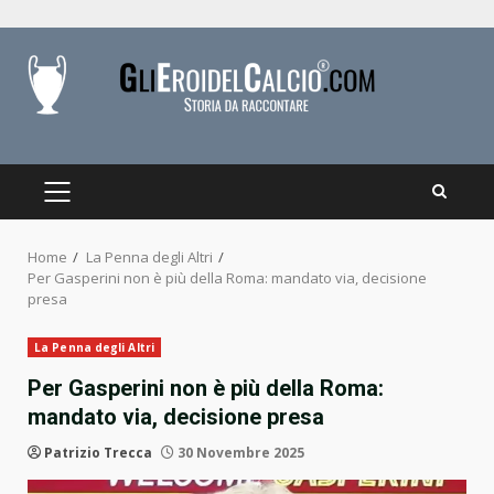
Skip
to
content
PRIMARY
MENU
Home
La Penna degli Altri
Per Gasperini non è più della Roma: mandato via, decisione
presa
La Penna degli Altri
Per Gasperini non è più della Roma:
mandato via, decisione presa
Patrizio Trecca
30 Novembre 2025