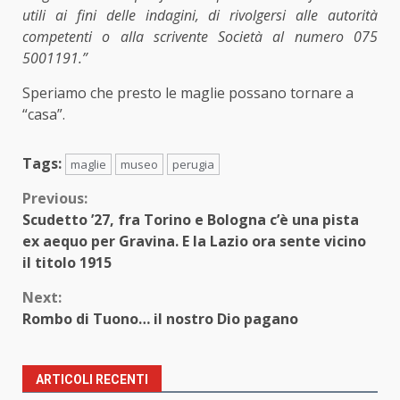
utili ai fini delle indagini, di rivolgersi alle autorità
competenti o alla scrivente Società al numero 075
5001191.”
Speriamo che presto le maglie possano tornare a
“casa”.
Tags:
maglie
museo
perugia
Continue
Previous:
Scudetto ’27, fra Torino e Bologna c’è una pista
Reading
ex aequo per Gravina. E la Lazio ora sente vicino
il titolo 1915
Next:
Rombo di Tuono… il nostro Dio pagano
ARTICOLI RECENTI