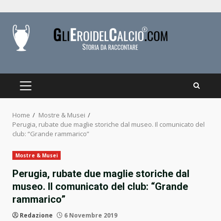
Skip
to
content
PRIMARY
MENU
Home
Mostre & Musei
Perugia, rubate due maglie storiche dal museo. Il comunicato del
club: “Grande rammarico”
Mostre & Musei
Perugia, rubate due maglie storiche dal
museo. Il comunicato del club: “Grande
rammarico”
Redazione
6 Novembre 2019