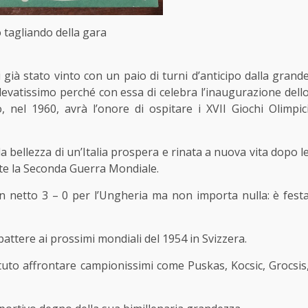
o tagliando della gara
 già stato vinto con un paio di turni d’anticipo dalla grand
evatissimo perché con essa di celebra l’inaugurazione dell
 nel 1960, avrà l’onore di ospitare i XVII Giochi Olimpic
 bellezza di un’Italia prospera e rinata a nuova vita dopo l
nte la Seconda Guerra Mondiale.
è un netto 3 – 0 per l’Ungheria ma non importa nulla: è fest
attere ai prossimi mondiali del 1954 in Svizzera.
potuto affrontare campionissimi come Puskas, Kocsic, Grocsis