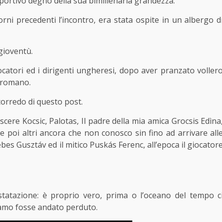
ortivo degno della sua bimillenaria grandezza.
orni precedenti l’incontro, era stata ospite in un albergo d
 gioventù.
catori ed i dirigenti ungheresi, dopo aver pranzato voller
e romano.
corredo di questo post.
cere Kocsic, Palotas, Il padre della mia amica Grocsis Edìna
e poi altri ancora che non conosco sin fino ad arrivare all
bes Gusztáv ed il mitico Puskás Ferenc, all’epoca il giocator
tatazione: è proprio vero, prima o l’oceano del tempo c
vamo fosse andato perduto.