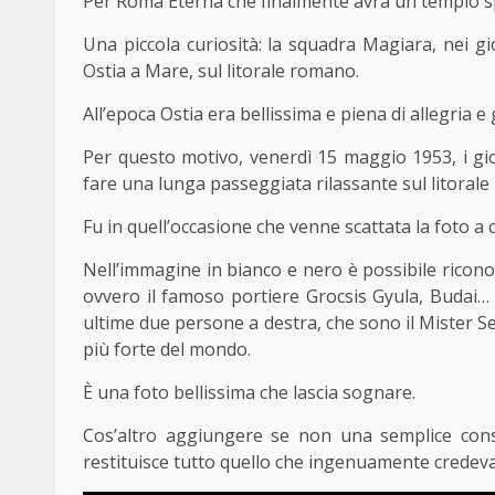
Per Roma Eterna che finalmente avrà un tempio sp
Una piccola curiosità: la squadra Magiara, nei gi
Ostia a Mare, sul litorale romano.
All’epoca Ostia era bellissima e piena di allegria e
Per questo motivo, venerdì 15 maggio 1953, i gio
fare una lunga passeggiata rilassante sul litoral
Fu in quell’occasione che venne scattata la foto a 
Nell’immagine in bianco e nero è possibile riconos
ovvero il famoso portiere Grocsis Gyula, Budai… 
ultime due persone a destra, che sono il Mister Se
più forte del mondo.
È una foto bellissima che lascia sognare.
Cos’altro aggiungere se non una semplice cons
restituisce tutto quello che ingenuamente crede