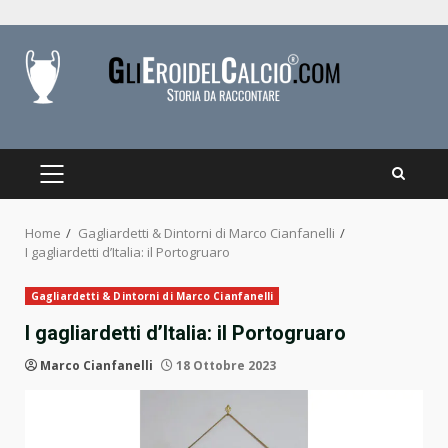
Skip
to
content
PRIMARY
MENU
Home
Gagliardetti & Dintorni di Marco Cianfanelli
I gagliardetti d’Italia: il Portogruaro
Gagliardetti & Dintorni di Marco Cianfanelli
I gagliardetti d’Italia: il Portogruaro
Marco Cianfanelli
18 Ottobre 2023